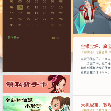
02
03
04
05
06
07
08
09
10
11
12
13
14
15
16
17
18
19
20
21
22
23
24
25
26
27
28
29
30
31
01
02
03
04
05
新服开启
10:00
金银宝塔、魔
《神仙道》运营团队
亲爱的仙友们，下面向
——金银宝塔、魔宝抽
期系列福利活动陪伴大
新累计充值活动时间：8
天机秘宝、敦
《神仙道》运营团队
2