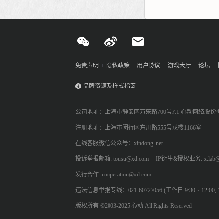
免责声明
隐私政策
用户协议
游戏大厅
论坛
品牌资源及样式指南
公司地址：上海市静安区万荣路700号A1 心动网络股份
注册地址：上海市闵行区东川路555号戊楼1166室
在线客服微信公众号：xindong_net
投诉举报邮箱: tousu@xd.com
IP衍生&授权业务: x.lab@
发行合作: cooperation@xd.com
违法信息举报专线：021-60727056 (工作日 9:30 ~ 12:00, 13:
版权所有 ©2003-2025 心动 All Rights Reserved