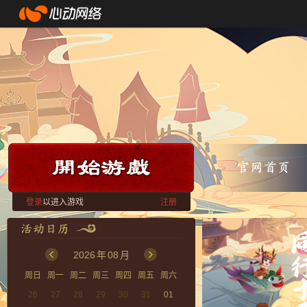
登录
以进入游戏
注册
2026
年
08
月
周日
周一
周二
周三
周四
周五
周六
26
27
28
29
30
31
01