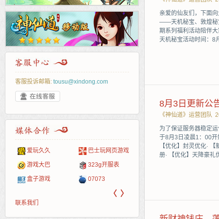
亲爱的仙友们，下面向
——天机秘宝、敦煌秘
期系列福利活动陪伴大
天机秘宝活动时间：8
客服投诉邮箱:
tousu@xindong.com
8月3日更新公
《神仙道》运营团队
2
为了保证服务器稳定运
于8月3日凌晨1：00
【优化】封灵优化· 【
爱玩久久
巴士玩网页游戏
265G
52pk
86wan
聚侠网
页游
多玩
游一
开服
册· 【优化】天降豪
游戏网
游戏大巴
323g开服表
腾讯游戏
pcgame
游侠网页游戏
斗蟹网页游戏
新浪
中华
40407
游戏
盒子游戏
07073
新浪页游
游戏狗
5617网游网
4q5q游戏
网易
Cwan
一游
〈
〉
联系我们