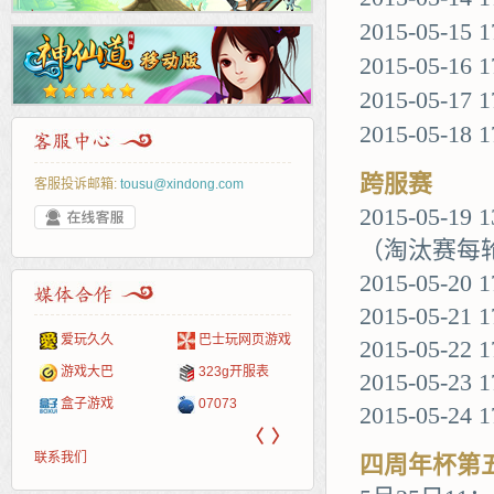
2015-05-15 
2015-05-16 
2015-05-17
2015-05-18 
跨服赛
客服投诉邮箱:
tousu@xindong.com
2015-05-1
（淘汰赛每轮
2015-05-
2015-05-21 
爱玩久久
巴士玩网页游戏
265G
52pk
86wan
聚侠网
页游
多玩
游一
开服
2015-05-22 
游戏网
游戏大巴
323g开服表
腾讯游戏
pcgame
游侠网页游戏
斗蟹网页游戏
新浪
中华
40407
游戏
2015-05-23
盒子游戏
07073
新浪页游
游戏狗
5617网游网
4q5q游戏
网易
Cwan
一游
2015-05-24 
〈
〉
联系我们
四周年杯第