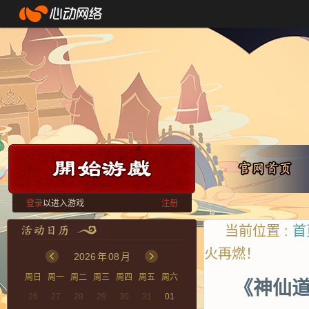
登录
以进入游戏
注册
当前位置 :
首
火再燃！
2026
年
08
月
周日
周一
周二
周三
周四
周五
周六
《神仙道
26
27
28
29
30
31
01