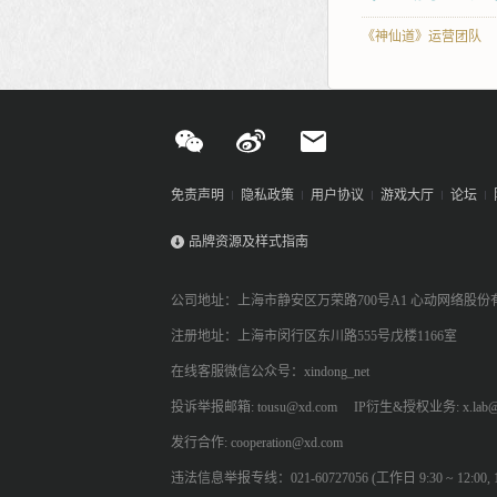
《神仙道》运营团队
免责声明
隐私政策
用户协议
游戏大厅
论坛
品牌资源及样式指南
公司地址：上海市静安区万荣路700号A1 心动网络股份
注册地址：上海市闵行区东川路555号戊楼1166室
在线客服微信公众号：xindong_net
投诉举报邮箱: tousu@xd.com
IP衍生&授权业务: x.lab@
发行合作: cooperation@xd.com
违法信息举报专线：021-60727056 (工作日 9:30 ~ 12:00, 13: