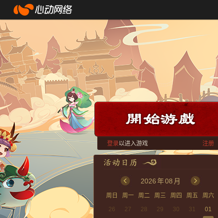
登录
以进入游戏
注册
2026
年
08
月
周日
周一
周二
周三
周四
周五
周六
26
27
28
29
30
31
01