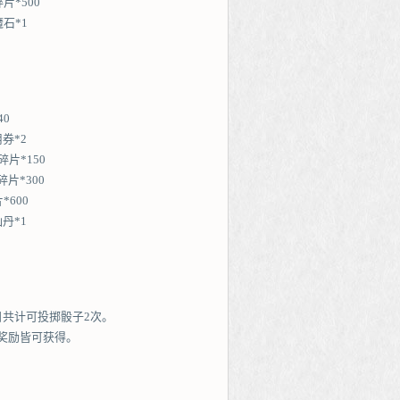
片*500
魔石*1
40
券*2
片*150
片*300
*600
丹*1
日共计可投掷骰子2次。
奖励皆可获得。