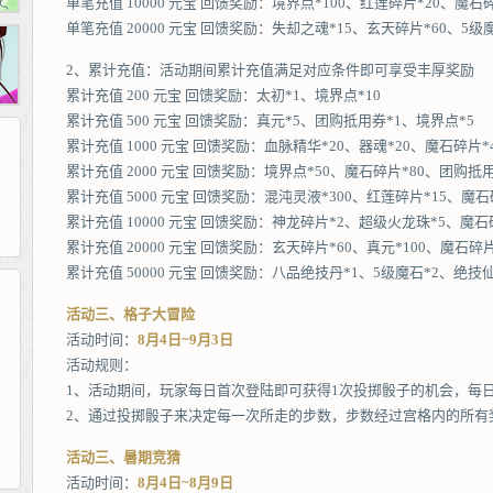
单笔充值 10000 元宝 回馈奖励：境界点*100、红莲碎片*20、魔石碎
单笔充值 20000 元宝 回馈奖励：失却之魂*15、玄天碎片*60、5级
2、累计充值：活动期间累计充值满足对应条件即可享受丰厚奖励
累计充值 200 元宝 回馈奖励：太初*1、境界点*10
累计充值 500 元宝 回馈奖励：真元*5、团购抵用券*1、境界点*5
累计充值 1000 元宝 回馈奖励：血脉精华*20、器魂*20、魔石碎片*
累计充值 2000 元宝 回馈奖励：境界点*50、魔石碎片*80、团购抵用
累计充值 5000 元宝 回馈奖励：混沌灵液*300、红莲碎片*15、魔石碎
累计充值 10000 元宝 回馈奖励：神龙碎片*2、超级火龙珠*5、魔石碎
累计充值 20000 元宝 回馈奖励：玄天碎片*60、真元*100、魔石碎片
累计充值 50000 元宝 回馈奖励：八品绝技丹*1、5级魔石*2、绝技仙
活动三、格子大冒险
265G
52pk
86wan
聚侠网
活动时间：
8月4日~9月3日
页游网
多玩
游一游
开服网
活动规则：
腾讯游戏
pcgame
游侠网页游戏
斗蟹网页游戏
新浪游戏
中华网
40407
游戏观察
1、活动期间，玩家每日首次登陆即可获得1次投掷骰子的机会，每
新浪页游
游戏狗
5617网游网
4q5q游戏
网易游戏
Cwan
一游网
2、通过投掷骰子来决定每一次所走的步数，步数经过宫格内的所有
活动三、暑期竞猜
活动时间：
8月4日~8月9日