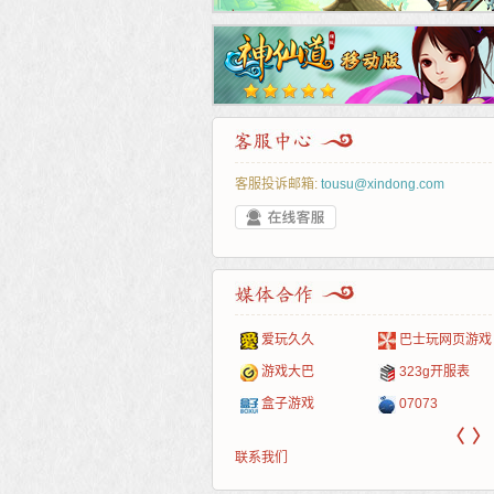
客服投诉邮箱:
tousu@xindong.com
叶云手游
新手卡之家
游戏嘟嘟
游民在线
爱玩久久
巴士玩网页游戏
游戏港口
爱村服
发号网
17611游戏网
游戏大巴
323g开服表
521G手游
1Y2Y游戏
游久
521g页游
盒子游戏
07073
〈
〉
联系我们