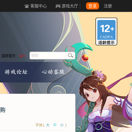
客服中心
游戏大厅
登录
注册
适龄提示：
12+
购
字体:[
大
中
小
]