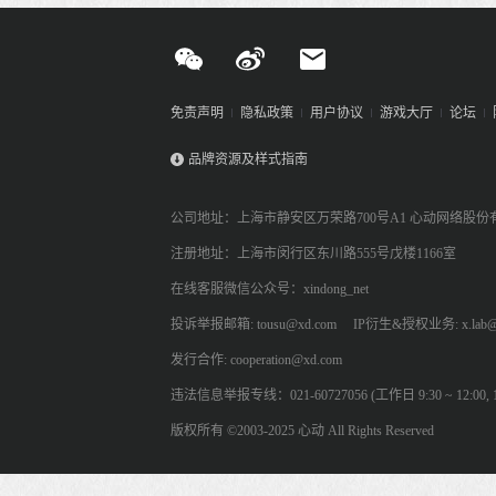
免责声明
隐私政策
用户协议
游戏大厅
论坛
品牌资源及样式指南
公司地址：上海市静安区万荣路700号A1 心动网络股份
注册地址：上海市闵行区东川路555号戊楼1166室
在线客服微信公众号：xindong_net
投诉举报邮箱: tousu@xd.com
IP衍生&授权业务: x.lab@
发行合作: cooperation@xd.com
违法信息举报专线：021-60727056 (工作日 9:30 ~ 12:00, 13:
版权所有 ©2003-2025 心动 All Rights Reserved