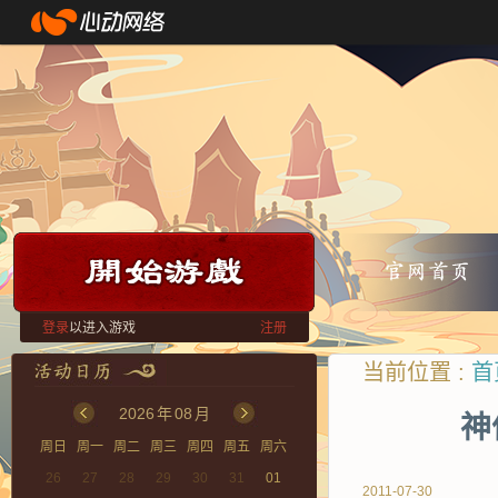
登录
以进入游戏
注册
当前位置 :
首
2026
年
08
月
神
周日
周一
周二
周三
周四
周五
周六
26
27
28
29
30
31
01
2011-07-30