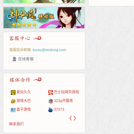
客服投诉邮箱:
tousu@xindong.com
爱玩久久
巴士玩网页游戏
265G
52pk
86wan
聚侠网
页游
多玩
游一
开服
游戏网
游戏大巴
323g开服表
腾讯游戏
pcgame
游侠网页游戏
斗蟹网页游戏
新浪
中华
40407
游戏
盒子游戏
07073
新浪页游
游戏狗
5617网游网
4q5q游戏
网易
Cwan
一游
〈
〉
联系我们