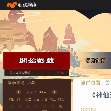
登录
以进入游戏
注册
当前位置 :
首
2026
年
08
月
《神仙
周日
周一
周二
周三
周四
周五
周六
26
27
28
29
30
31
01
2015-08-17