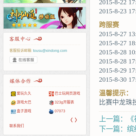
2015-8-22 
2015-8-23 1
跨服赛
2015-8-27
2015-8-27
客服投诉邮箱:
tousu@xindong.com
2015-8-28 1
2015-8-28 1
2015-8-29 
2015-8-30 1
温馨提示：
页游戏
265G
页游网
52pk
86wan
聚侠网
多玩
游一
开服
比赛中龙珠
游戏网
服表
腾讯游戏
新浪游戏
pcgame
游侠网页游戏
斗蟹网页游戏
中华
40407
游戏
新浪页游
网易游戏
游戏狗
5617网游网
4q5q游戏
Cwan
一游
上一篇：《
〈
〉
联系我们
下一篇：缤