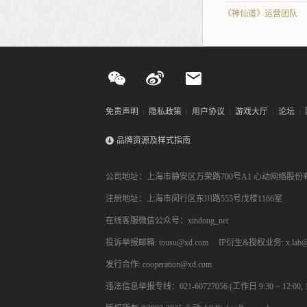
《神仙道》运营团队
免责声明
隐私政策
用户协议
游戏大厅
论坛
品牌资源及样式指南
公司地址：上海市静安区万荣路700号A1 心动网络股份
注册地址：上海市闵行区东川路555号戊楼1166室
在线客服微信公众号：xindong_net
投诉举报邮箱: tousu@xd.com
IP衍生&授权业务: x.lab@
发行合作: cooperation@xd.com
违法信息举报专线：021-60727056 (工作日 9:30 ~ 12:00, 13: