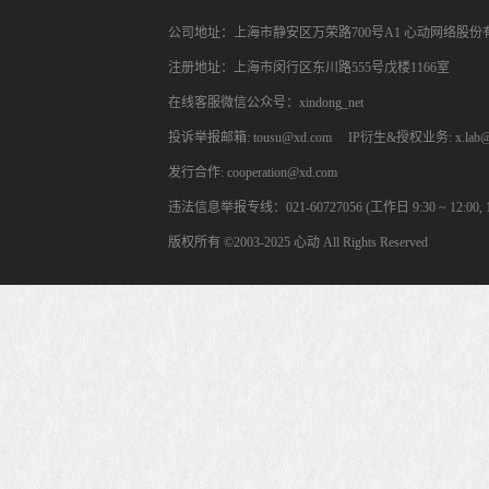
公司地址：上海市静安区万荣路700号A1 心动网络股份
注册地址：上海市闵行区东川路555号戊楼1166室
在线客服微信公众号：xindong_net
投诉举报邮箱: tousu@xd.com
IP衍生&授权业务: x.lab@
发行合作: cooperation@xd.com
违法信息举报专线：021-60727056 (工作日 9:30 ~ 12:00, 13:
版权所有 ©2003-2025 心动 All Rights Reserved