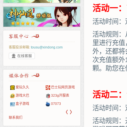
活动一：
活动时间：
活动规则：
里进行充值
客服投诉邮箱:
tousu@xindong.com
外，还都将
次充值额外
颗。助您在
爱玩久久
巴士玩网页游戏
265G
52pk
86wan
聚侠网
页游
多玩
游一
开服
活动二：
游戏网
游戏大巴
323g开服表
腾讯游戏
pcgame
游侠网页游戏
斗蟹网页游戏
新浪
中华
40407
游戏
盒子游戏
07073
新浪页游
游戏狗
5617网游网
4q5q游戏
网易
Cwan
一游
活动时间：
〈
〉
联系我们
活动规则：