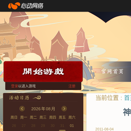
登录
以进入游戏
注册
当前位置 :
首
2026
年
08
月
神
周日
周一
周二
周三
周四
周五
周六
26
27
28
29
30
31
01
2011-08-04