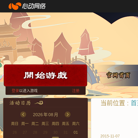
登录
以进入游戏
注册
当前位置 :
首
2026
年
08
月
周日
周一
周二
周三
周四
周五
周六
26
27
28
29
30
31
01
2015-11-07