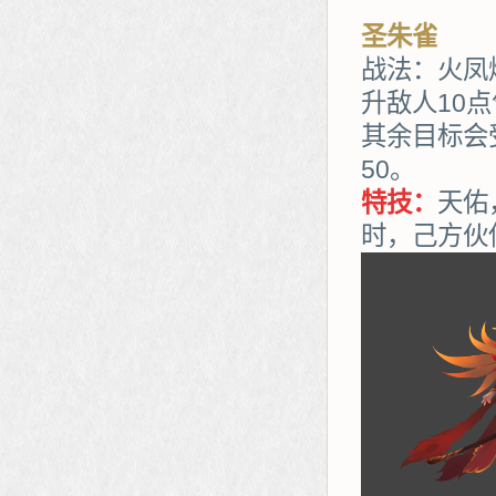
圣朱雀
战法：火凤
升敌人10
其余目标会
50。
特技：
天佑
时，己方伙