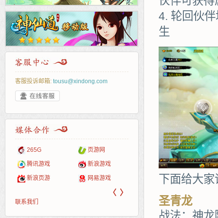
伙伴可获得
轮回伙伴
生
客服投诉邮箱:
tousu@xindong.com
页游戏
265G
页游网
52pk
86wan
聚侠网
多玩
游一
开服
游戏网
服表
腾讯游戏
新浪游戏
pcgame
游侠网页游戏
斗蟹网页游戏
中华
40407
游戏
下面给大家
新浪页游
网易游戏
游戏狗
5617网游网
4q5q游戏
Cwan
一游
〈
〉
圣青龙
联系我们
战法：神龙