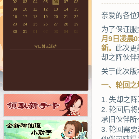
02
03
04
05
06
07
08
09
10
11
12
13
14
15
亲爱的各位
16
17
18
19
20
21
22
23
24
25
26
27
28
29
为了保证服
30
31
01
02
03
04
05
月9
日凌晨0
新。
此次更
今日暂无活动
却之阵伙伴
关于此次版
一、轮回之
失却之阵
轮回后将
承旧伙伴所
轮回需要