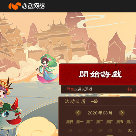
登录
以进入游戏
注册
2026
年
08
月
周日
周一
周二
周三
周四
周五
周六
26
27
28
29
30
31
01