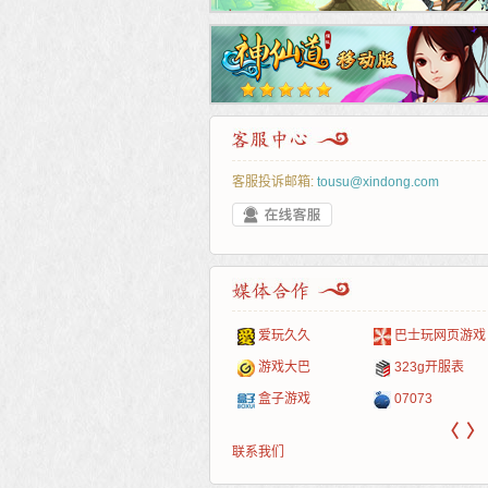
客服投诉邮箱:
tousu@xindong.com
叶云手游
新手卡之家
游戏嘟嘟
游民在线
爱玩久久
巴士玩网页游戏
游戏港口
爱村服
发号网
17611游戏网
游戏大巴
323g开服表
521G手游
1Y2Y游戏
游久
521g页游
盒子游戏
07073
〈
〉
联系我们