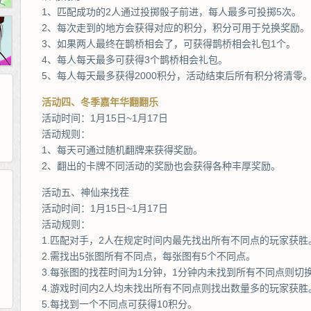
1、匹配成功的2人通过投掷骰子前进，每人最多可投掷5次。
2、每次走到的地方会获得对应的积分，积分可用于兑换奖励。
3、如果两人最终在鹊桥相会了，可获得鹊桥相会礼包1个。
4、每人每天最多可获得3个鹊桥相会礼包。
5、每人每天最多获得2000积分，活动结束后所有积分将清零
活动四、冬季嘉年华翻翻乐
活动时间：1月15日~1月17日
活动规则：
1、每天可通过随机翻牌来获得奖励。
2、翻出的卡牌不同活动的奖励也会获得各种丰厚奖励。
活动五、神仙来找茬
活动时间：1月15日~1月17日
265G
52pk
86wan
聚侠网
页游网
多玩
游一游
开服网
活动规则：
腾讯游戏
pcgame
游侠网页游戏
斗蟹网页游戏
新浪游戏
中华网
40407
游戏观察
1.匹配对手，2人在规定时间内最先找出所有不同点的玩家获胜
新浪页游
游戏狗
5617网游网
4q5q游戏
网易游戏
Cwan
一游网
2.需找出5张图所有不同点，每张图有5个不同点。
3.每张图的找茬时间为1分钟，1分钟内未找到所有不同点则切
4.游戏时间内2人均未找出所有不同点则找出数量多的玩家获胜
5.每找到一个不同点可获得10积分。