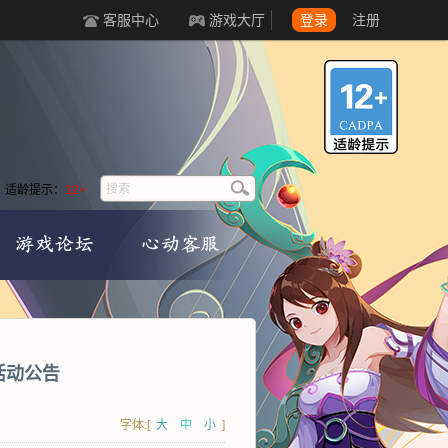
客服中心
游戏大厅
登录
注册
适龄提示：
12+
日活动公告
字体:[
大
中
小
]