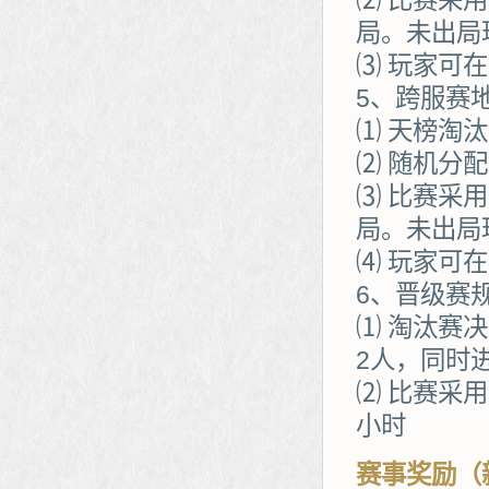
⑵ 比赛采
局。未出局
⑶ 玩家可
5、跨服赛
⑴ 天榜淘
⑵ 随机分
⑶ 比赛采
局。未出局
⑷ 玩家可
6、晋级赛
⑴ 淘汰赛
2人，同时
⑵ 比赛采
小时
赛事奖励（