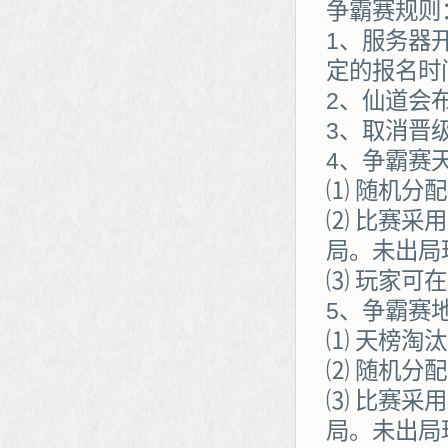
争霸赛规则
1、服务器
定的报名时
2、仙道会
3、取消晋
4、争霸赛
⑴ 随机分
⑵ 比赛采
局。未出局
⑶ 玩家可
5、争霸赛
⑴ 天榜淘
⑵ 随机分
⑶ 比赛采
局。未出局