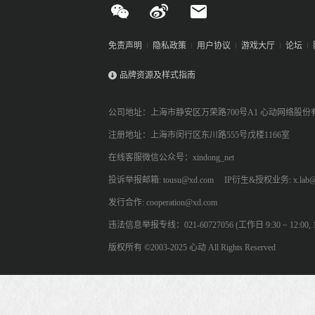
免责声明
隐私政策
用户协议
游戏大厅
论坛
品牌资源及样式指南
公司地址：上海市静安区万荣路700号A1 心动网络股份
注册地址：上海市闵行区东川路555号戊楼1166室
在线客服微信公众号：xindong_net
投诉举报邮箱: tousu@xd.com
IP衍生&授权业务: x.lab@
发行合作: cooperation@xd.com
违法信息举报专线：021-60727056 (工作日 9:30 ~ 12:00, 13:
版权所有 ©2003-2025 心动 All Rights Reserved