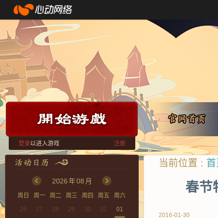
登录
以进入游戏
注册
当前位置 :
首
2026
年
08
月
春节
周日
周一
周二
周三
周四
周五
周六
26
27
28
29
30
31
01
2016-01-30