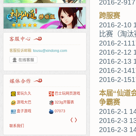
2016-2-91
跨服赛
2016-2-1
比赛（淘汰
2016-2-
2016-2-12 
客服投诉邮箱:
tousu@xindong.com
2016-2-13 
2016-2-14
2016-2-15
本届“仙道
爱玩久久
巴士玩网页游戏
265G
52pk
86wan
聚侠网
页游
多玩
游一
开服
争霸赛
游戏网
游戏大巴
323g开服表
腾讯游戏
pcgame
游侠网页游戏
斗蟹网页游戏
新浪
中华
40407
游戏
2016-2-1 
盒子游戏
07073
新浪页游
游戏狗
5617网游网
4q5q游戏
网易
Cwan
一游
2016-2-3 
〈
〉
联系我们
2016-2-