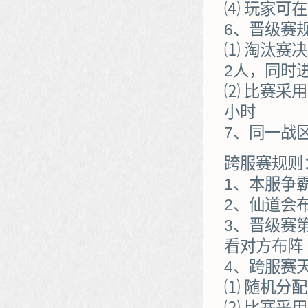
⑷ 玩家可
6、晋级赛
⑴ 淘汰赛
2人，同时
⑵ 比赛采
小时
7、同一战
跨服赛规则
1、本服争
2、仙道会
3、晋级赛
看对方布阵
4、跨服赛
⑴ 随机分