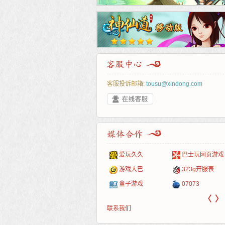
客服投诉邮箱:
tousu@xindong.com
叶云手游
新手卡之家
游戏嘟嘟
游民在线
爱玩久久
巴士玩网页游戏
游戏港口
爱村服
发号网
17611游戏网
游戏大巴
323g开服表
521G手游
1Y2Y游戏
游久
521g页游
盒子游戏
07073
〈
〉
联系我们