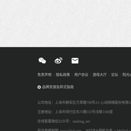
免责声明
隐私政策
用户协议
游戏大厅
论坛
阳光
品牌资源及样式指南
公司地址：上海市静安区万荣路700号A1 心动网络股份有限
注册地址：上海市闵行区东川路555号戊楼1166室
在线客服微信公众号：xindong_net
投诉举报邮箱: tousu@xd.com
IP衍生&授权业务: x.lab@xd.c