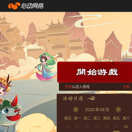
登录
以进入游戏
注册
2026
年
08
月
周日
周一
周二
周三
周四
周五
周六
26
27
28
29
30
31
01