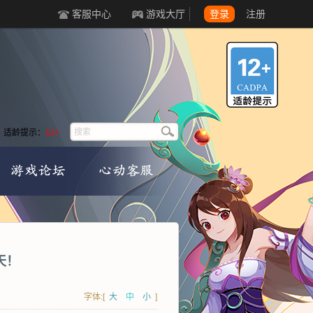
客服中心
游戏大厅
登录
注册
适龄提示：
12+
天！
字体:[
大
中
小
]