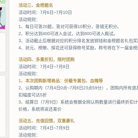
活动三、金榜题名
活动时间：7月6日~7月10日
活动规则：
1、每日可答20题，答对可获得10积分，答错无积分。
2、积分达到400可进入会试，达到800可进入殿试。
3、活动截止后根据对应的积分排名发放铜钱和金榜题名礼包奖
4、状元、榜眼、探花还可获得称号奖励，称号将在下一届金榜
活动四、多重折扣，限时团购
活动时间：7月4日~7月8日
活动规则：
1、本次团购新增商品：伏羲专属包、血魄等
2、认购期内（7月4日0点~7月8日23点59分），团购内所有
扣幅度可达5折
265G
52pk
86wan
聚侠网
页游网
多玩
游一游
开服网
3、结算日（7月9日）系统会根据全网认购数量进行最终折扣
腾讯游戏
pcgame
游侠网页游戏
斗蟹网页游戏
新浪游戏
中华网
40407
游戏观察
价格，系统将返还差价
新浪页游
游戏狗
5617网游网
4q5q游戏
网易游戏
Cwan
一游网
活动五、充值回馈，双重豪礼
活动时间：7月4日~7月9日
活动规则：