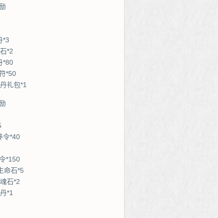
励
*3
石*2
*80
*50
丹礼包*1
励
5
令*40
*150
生命石*5
魂石*2
丹*1