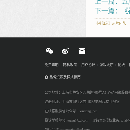
上一篇：五
下一篇：《
《神仙道》运营团队
免责声明
隐私政策
用户协议
游戏大厅
论坛
品牌资源及样式指南
公司地址：上海市静安区万荣路700号A1 心动网络股份
注册地址：上海市闵行区东川路555号戊楼1166室
在线客服微信公众号：xindong_net
投诉举报邮箱: tousu@xd.com
IP衍生&授权业务: x.lab@
发行合作: cooperation@xd.com