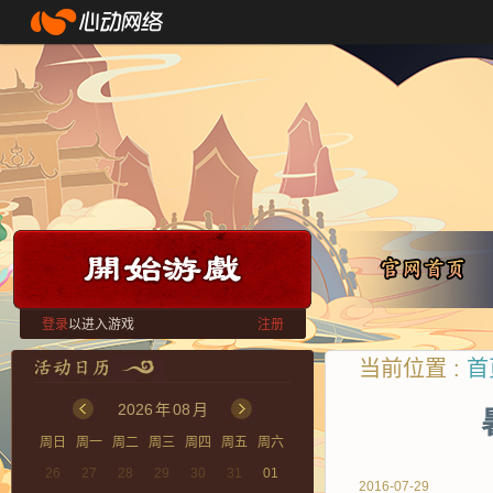
登录
以进入游戏
注册
当前位置 :
首
2026
年
08
月
周日
周一
周二
周三
周四
周五
周六
26
27
28
29
30
31
01
2016-07-29