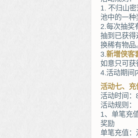
1. 不归
池中的一种
2.每次抽
抽到已获得
换稀有物品
3.
新增侠客
如意只可获
4.活动期
活动七、充
活动时间：8
活动规则：
1、单笔充
奖励
单笔充值：