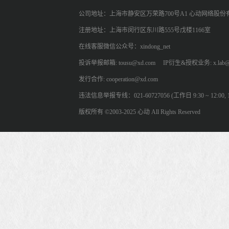
公司地址：上海市静安区万荣路700号A1 心动网络股份
注册地址：上海市闵行区东川路555号戊楼1166室
在线客服微信公众号：xindong_net
投诉举报邮箱: tousu@xd.com
IP衍生&授权业务: x.lab@
发行合作: cooperation@xd.com
违法信息举报专线：021-60727056 (工作日 9:30 ~ 12:00, 13:
版权所有 ©2003-2025 心动 All Rights Reserved