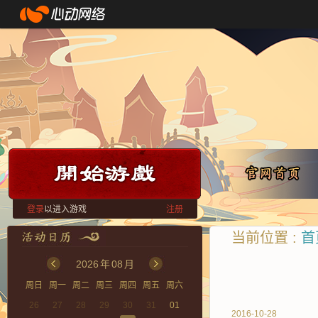
登录
以进入游戏
注册
当前位置 :
首
2026
年
08
月
周日
周一
周二
周三
周四
周五
周六
26
27
28
29
30
31
01
2016-10-28