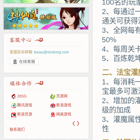
100名的
2、每通过
通关可获得
3、全网每
50%
4、每周关
客服投诉邮箱:
tousu@xindong.com
5、百炼乾
二、法宝灌
1、每消耗
宝最多可激
页游戏
265G
页游网
52pk
86wan
聚侠网
多玩
游一
开服
2、增加的
游戏网
服表
腾讯游戏
新浪游戏
pcgame
游侠网页游戏
斗蟹网页游戏
中华
40407
游戏
级的加成
新浪页游
网易游戏
游戏狗
5617网游网
4q5q游戏
Cwan
一游
3、灌魔属
〈
〉
性
联系我们