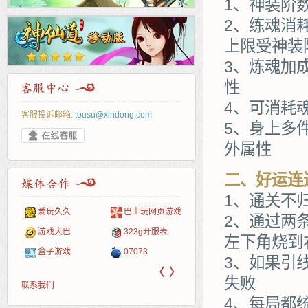
1、神装阶数
2、练魂消
上限受神装
3、炼魂加
性
4、可消耗
客服投诉邮箱:
tousu@xindong.com
5、身上多
外属性
二、好运连
1、通关不
爱玩久久
巴士玩网页游戏
265G
52pk
86wan
聚侠网
页游
多玩
游一
开服
2、通过两
游戏网
游戏大巴
323g开服表
腾讯游戏
pcgame
游侠网页游戏
斗蟹网页游戏
新浪
中华
40407
游戏
左下角烧到
盒子游戏
07073
新浪页游
游戏狗
5617网游网
4q5q游戏
网易
Cwan
一游
3、如果引
〈
〉
失败
联系我们
4、每局都