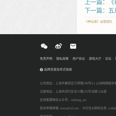
上一篇：《
下一篇：五
《神仙道》运营团队
免责声明
隐私政策
用户协议
游戏大厅
论坛
品牌资源及样式指南
公司地址：上海市静安区万荣路700号A1 心动网络股份
注册地址：上海市闵行区东川路555号戊楼1166室
在线客服微信公众号：xindong_net
投诉举报邮箱: tousu@xd.com
IP衍生&授权业务: x.lab@