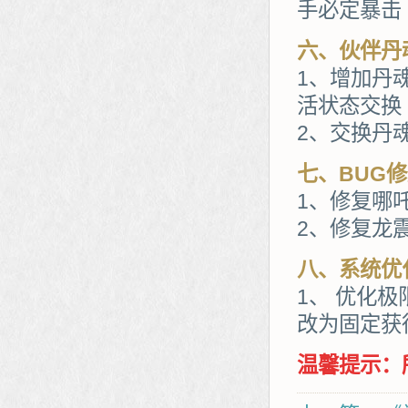
手必定暴击
六、伙伴丹
1、增加丹
活状态交换
2、交换丹
七、BUG
1、修复哪
2、修复龙
八、系统优
1、 优化
改为固定获
温馨提示：