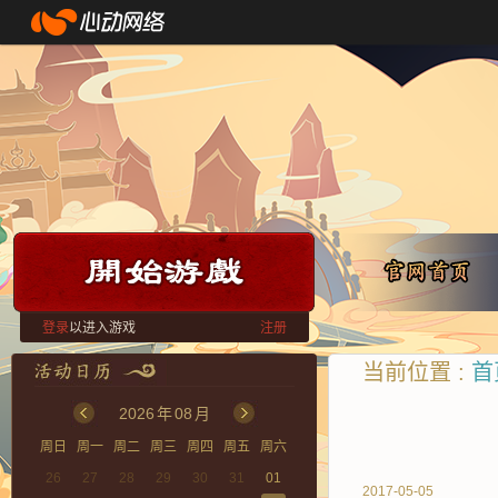
登录
以进入游戏
注册
当前位置 :
首
2026
年
08
月
周日
周一
周二
周三
周四
周五
周六
26
27
28
29
30
31
01
2017-05-05