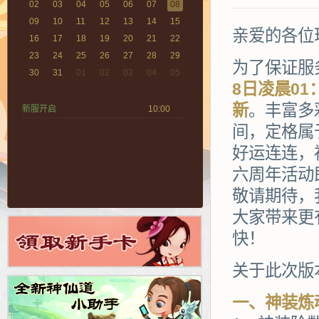
02
03
04
05
06
07
08
09
10
11
12
13
14
15
亲爱的各位
16
17
18
19
20
21
22
23
24
25
26
27
28
29
为了保证服
30
31
01
02
03
04
05
8日凌晨0
新
。丰富多
新服开启
10:00
间，定格属
好运连连，
六周年活动
敬请期待，
大家带来更
快！
关于此次版
一、神装炼