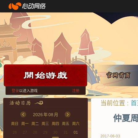
登录
以进入游戏
注册
当前位置 :
首
2026
年
08
月
仲夏
周日
周一
周二
周三
周四
周五
周六
26
27
28
29
30
31
01
2017-06-03