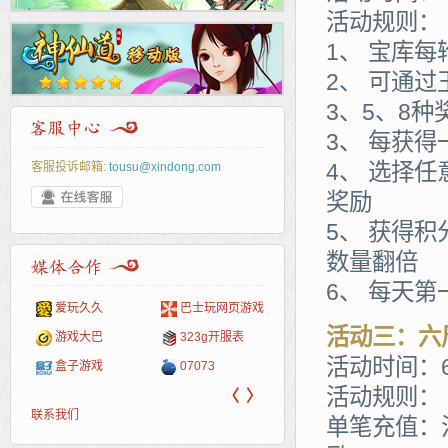
活动规则：
1、 宝库
2、 可通
3、5、8种
3、 每获
4、 选择
客服投诉邮箱:
tousu@xindong.com
奖励
5、 获得
数量翻倍
6、 每天
页游戏
265G
页游网
52pk
86wan
聚侠网
多玩
游一
开服
活动三：六
游戏网
服表
腾讯游戏
新浪游戏
pcgame
游侠网页游戏
斗蟹网页游戏
中华
40407
游戏
活动时间：6
新浪页游
网易游戏
游戏狗
5617网游网
4q5q游戏
Cwan
一游
活动规则：
〈
〉
联系我们
单笔充值：