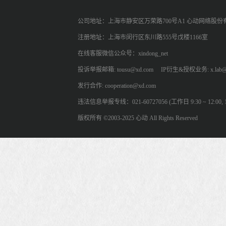
公司地址：上海市静安区万荣路700号A1 心动网络股份
注册地址：上海市闵行区东川路555号戊楼1166室
在线客服微信公众号：xindong_net
投诉举报邮箱: tousu@xd.com
IP衍生&授权业务: x.lab@
发行合作: cooperation@xd.com
违法信息举报专线：021-60727056 (工作日 9:30 ~ 12:00, 13:
版权所有 ©2003-2025 心动 All Rights Reserved