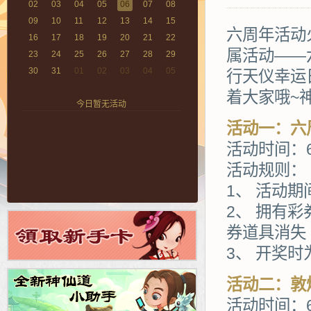
02
03
04
05
06
07
08
09
10
11
12
13
14
15
六周年活动
16
17
18
19
20
21
22
属活动——
23
24
25
26
27
28
29
30
31
01
02
03
04
05
行天仪幸运
着大家哦~
今日暂无活动
活动一：六
活动时间：6
活动规则：
1、 活动
2、 拥有
券道具消失
3、 开奖
活动二：敦
活动时间：6