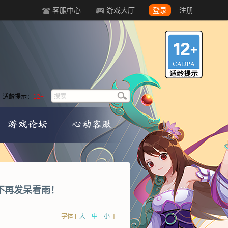
客服中心
游戏大厅
登录
注册
适龄提示：
12+
不再发呆看雨！
字体:[
大
中
小
]