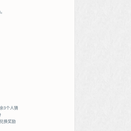
励。
余3个人猜
分
兑换奖励