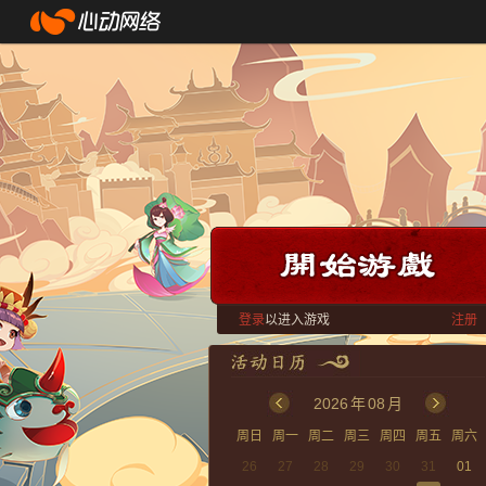
登录
以进入游戏
注册
2026
年
08
月
周日
周一
周二
周三
周四
周五
周六
26
27
28
29
30
31
01