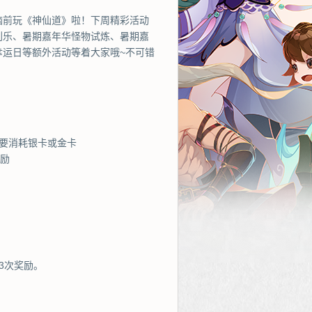
脑前玩《神仙道》啦！下周精彩活动
刮乐、暑期嘉年华怪物试炼、暑期嘉
幸运日等额外活动等着大家哦~不可错
要消耗银卡或金卡
奖励
3次奖励。