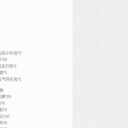
元石小礼包*3
*20
级五行包*1
宫*1
元气丹礼包*1
励
牌*20
*5
石*2
*10
丹*5