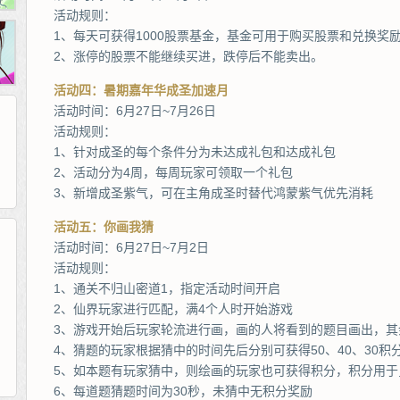
活动规则：
1、每天可获得1000股票基金，基金可用于购买股票和兑换奖
2、涨停的股票不能继续买进，跌停后不能卖出。
活动四：暑期嘉年华成圣加速月
活动时间：6月27日~7月26日
活动规则：
1、针对成圣的每个条件分为未达成礼包和达成礼包
2、活动分为4周，每周玩家可领取一个礼包
3、新增成圣紫气，可在主角成圣时替代鸿蒙紫气优先消耗
活动五：你画我猜
活动时间：6月27日~7月2日
活动规则：
265G
52pk
86wan
聚侠网
页游网
多玩
游一游
开服网
1、通关不归山密道1，指定活动时间开启
腾讯游戏
pcgame
游侠网页游戏
斗蟹网页游戏
新浪游戏
中华网
40407
游戏观察
2、仙界玩家进行匹配，满4个人时开始游戏
新浪页游
游戏狗
5617网游网
4q5q游戏
网易游戏
Cwan
一游网
3、游戏开始后玩家轮流进行画，画的人将看到的题目画出，其
4、猜题的玩家根据猜中的时间先后分别可获得50、40、30积
5、如本题有玩家猜中，则绘画的玩家也可获得积分，积分用于
6、每道题猜题时间为30秒，未猜中无积分奖励