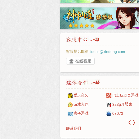
客服投诉邮箱:
tousu@xindong.com
叶云手游
新手卡之家
游戏嘟嘟
游民在线
爱玩久久
巴士玩网页游戏
游戏港口
爱村服
发号网
17611游戏网
游戏大巴
323g开服表
521G手游
1Y2Y游戏
游久
521g页游
盒子游戏
07073
〈
〉
联系我们