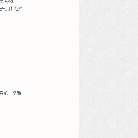
灵石*80
元气丹礼包*1
只船上奖励