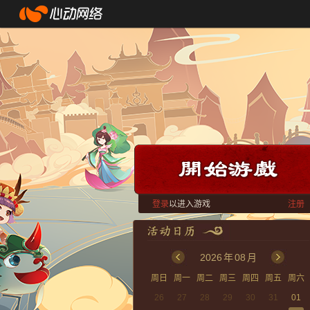
登录
以进入游戏
注册
2026
年
08
月
周日
周一
周二
周三
周四
周五
周六
26
27
28
29
30
31
01