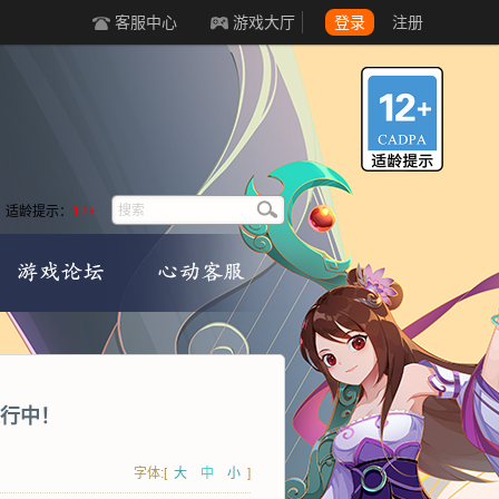
客服中心
游戏大厅
登录
注册
适龄提示：
12+
行中！
字体:[
大
中
小
]