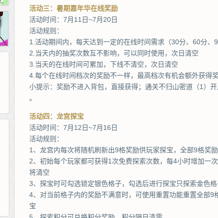
活动三：暑期嘉年华在线奖励
活动时间：7月11日~7月20日
活动规则：
1.活动期间内，每天达到一定的在线时间需求（30分、60分、
2.当天内的抽奖次数互不影响，可以同时使用，次日清空
3.当天的在线时间可累加，下线不清空，次日清空
4.每个在线时间档次的奖励不一样，最高档次有机会额外获得
小提示：奖励不进入背包，直接获得；通关不归山密道（1）开
。
活动四：龙宫探宝
活动时间：7月12日~7月16日
活动规则：
1、龙宫内每次将随机刷新出9格奖励供玩家探宝，全部9格奖
265G
52pk
86wan
聚侠网
页游网
多玩
游一游
开服网
2、初始每个玩家都可获得1次免费探索次数，每4小时增加一
腾讯游戏
pcgame
游侠网页游戏
斗蟹网页游戏
新浪游戏
中华网
40407
游戏观察
将清空
新浪页游
游戏狗
5617网游网
4q5q游戏
网易游戏
Cwan
一游网
3、探宝时可勾选锁定银色格子，勾选后进行探宝只探索金色格
4、对当前格子内的奖励不满意时，可使用重置功能重置全部9
宝
5、探索积分可兑换积分奖励，积分隔日清零