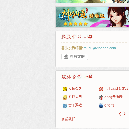
客服投诉邮箱:
tousu@xindong.com
叶云手游
新手卡之家
游戏嘟嘟
游民在线
爱玩久久
巴士玩网页游戏
游戏港口
爱村服
发号网
17611游戏网
游戏大巴
323g开服表
521G手游
1Y2Y游戏
游久
521g页游
盒子游戏
07073
〈
〉
联系我们