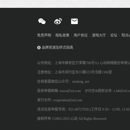
免责声明
隐私政策
用户协议
游戏大厅
论坛
阳光
品牌资源及样式指南
公司地址：上海市静安区万荣路700号A1 心动网络股份有限
注册地址：上海市闵行区东川路555号戊楼1166室
在线客服微信公众号：xindong_net
投诉举报邮箱: tousu@xd.com
IP衍生&授权业务: x.lab@xd.c
发行合作: cooperation@xd.com
违法信息举报专线：021-60727056 (工作日 9:30 ~ 12:00, 13:30 ~
版权所有 ©2003-2025 心动 All Rights Reserved