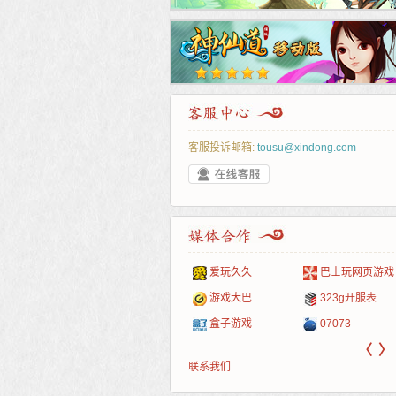
客服投诉邮箱:
tousu@xindong.com
叶云手游
新手卡之家
游戏嘟嘟
游民在线
爱玩久久
巴士玩网页游戏
游戏港口
爱村服
发号网
17611游戏网
游戏大巴
323g开服表
521G手游
1Y2Y游戏
游久
521g页游
盒子游戏
07073
〈
〉
联系我们