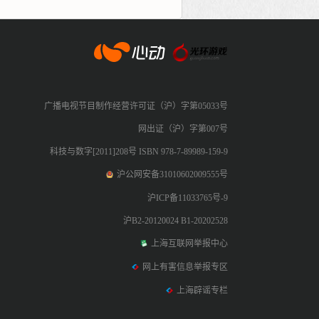
心动网络
广播电视节目制作经营许可证（沪）字第05033号
网出证（沪）字第007号
科技与数字[2011]208号 ISBN 978-7-89989-159-9
沪公网安备31010602009555号
沪ICP备11033765号-9
沪B2-20120024 B1-20202528
上海互联网举报中心
网上有害信息举报专区
上海辟谣专栏