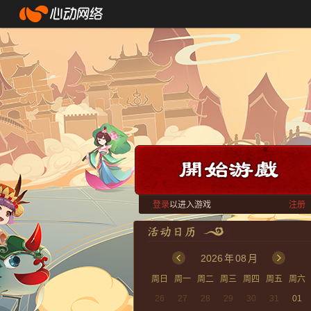
登录
以进入游戏
注册
2026
年
08
月
周日
周一
周二
周三
周四
周五
周六
26
27
28
29
30
31
01