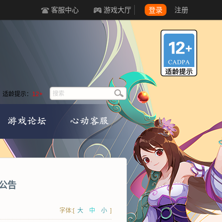
客服中心
游戏大厅
登录
注册
适龄提示：
12+
公告
字体:[
大
中
小
]