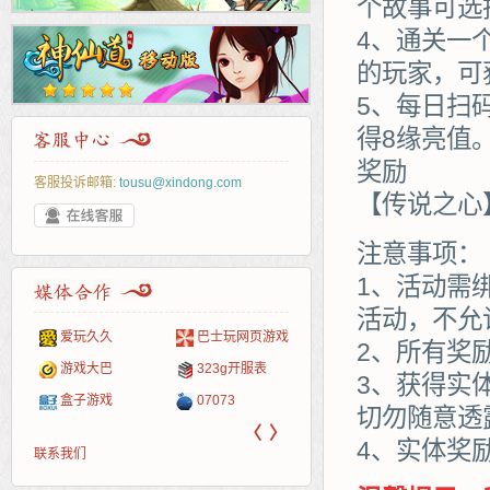
个故事可选
4、通关一
的玩家，可
5、每日扫
得8缘亮值
奖励
客服投诉邮箱:
tousu@xindong.com
【传说之心
注意事项：
1、活动需
活动，不允
爱玩久久
巴士玩网页游戏
265G
52pk
86wan
聚侠网
页游
多玩
游一
开服
2、所有奖
游戏网
游戏大巴
323g开服表
腾讯游戏
pcgame
游侠网页游戏
斗蟹网页游戏
新浪
中华
40407
游戏
3、获得实
盒子游戏
07073
新浪页游
游戏狗
5617网游网
4q5q游戏
网易
Cwan
一游
切勿随意透
〈
〉
4、实体奖
联系我们