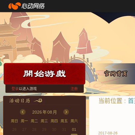
登录
以进入游戏
注册
当前位置 :
首
2026
年
08
月
周日
周一
周二
周三
周四
周五
周六
26
27
28
29
30
31
01
2017-08-26