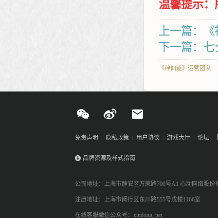
温馨提示：
上一篇：《
下一篇：七
《神仙道》运营团队
免责声明
隐私政策
用户协议
游戏大厅
论坛
品牌资源及样式指南
公司地址：上海市静安区万荣路700号A1 心动网络股份
注册地址：上海市闵行区东川路555号戊楼1166室
在线客服微信公众号：xindong_net