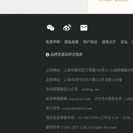
免责声明
隐私政策
用户协议
游戏大厅
论坛
品牌资源及样式指南
公司地址：上海市静安区万荣路700号A1 心动网络股份
注册地址：上海市闵行区东川路555号戊楼1166室
在线客服微信公众号：xindong_net
投诉举报邮箱: tousu@xd.com
IP衍生&授权业务: x.lab@
发行合作: cooperation@xd.com
违法信息举报专线：021-60727056 (工作日 9:30 ~ 12:00, 13:
版权所有 ©2003-2025 心动 All Rights Reserved