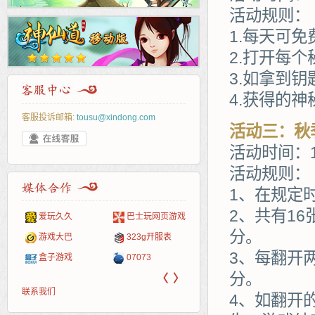
活动规则：
1.每天可
2.打开每
3.如拿到
4.获得的
客服投诉邮箱:
tousu@xindong.com
活动三：秋
活动时间：1
活动规则：
1、在规定
2、共有1
巴士玩网页游戏
265G
页游网
52pk
86wan
聚侠网
多玩
游一
开服
分。
游戏网
323g开服表
腾讯游戏
新浪游戏
pcgame
游侠网页游戏
斗蟹网页游戏
中华
40407
游戏
3、每翻开
07073
新浪页游
网易游戏
游戏狗
5617网游网
4q5q游戏
Cwan
一游
分。
〈
〉
联系我们
4、如翻开