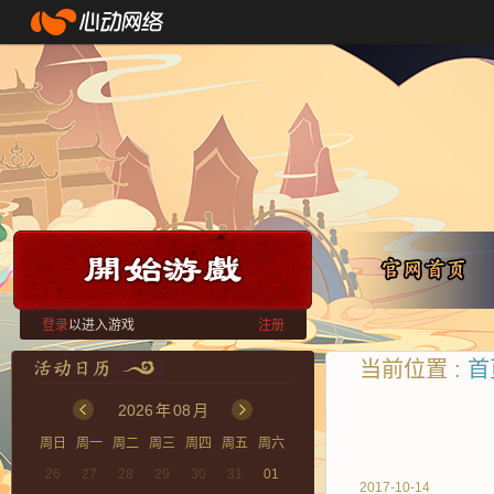
登录
以进入游戏
注册
当前位置 :
首
2026
年
08
月
周日
周一
周二
周三
周四
周五
周六
26
27
28
29
30
31
01
2017-10-14