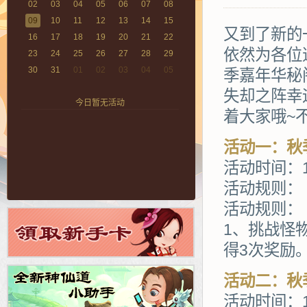
02
03
04
05
06
07
08
09
10
11
12
13
14
15
又到了新的
16
17
18
19
20
21
22
依然为各位
23
24
25
26
27
28
29
30
31
01
02
03
04
05
季嘉年华秘
失却之阵幸
今日暂无活动
着大家哦~
活动一：秋
活动时间：1
活动规则：
活动规则：
1、挑战怪
得3次奖励
活动二：秋
活动时间：1