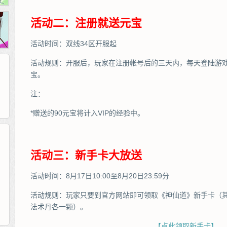
活动二：注册就送元宝
活动时间：双线34区开服起
活动规则：开服后，玩家在注册帐号后的三天内，每天登陆游戏
宝。
注：
*赠送的90元宝将计入VIP的经验中。
活动三：新手卡大放送
265G
52pk
86wan
聚侠网
页游网
多玩
游一游
开服网
腾讯游戏
pcgame
游侠网页游戏
斗蟹网页游戏
新浪游戏
中华网
40407
游戏观察
活动时间：8月17日10:00至8月20日23:59分
新浪页游
游戏狗
5617网游网
4q5q游戏
网易游戏
Cwan
一游网
活动规则：玩家只要到官方网站即可领取《神仙道》新手卡（其
法术丹各一颗）。
【点此领取新手卡】