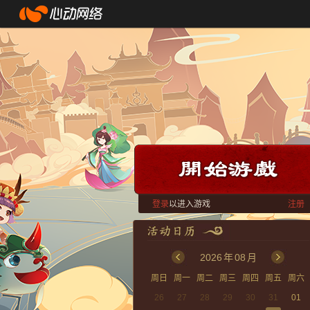
登录
以进入游戏
注册
2026
年
08
月
周日
周一
周二
周三
周四
周五
周六
26
27
28
29
30
31
01