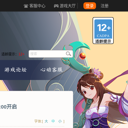
客服中心
游戏大厅
登录
注册
适龄提示：
12+
:00开启
字体:[
大
中
小
]