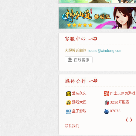
客服投诉邮箱:
tousu@xindong.com
叶云手游
新手卡之家
游戏嘟嘟
游民在线
爱玩久久
巴士玩网页游戏
游戏港口
爱村服
发号网
17611游戏网
游戏大巴
323g开服表
521G手游
1Y2Y游戏
游久
521g页游
盒子游戏
07073
〈
〉
联系我们