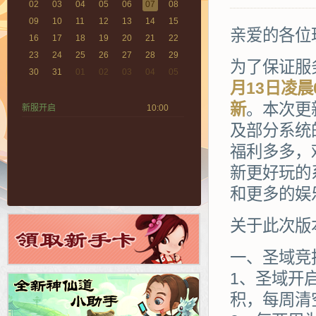
02
03
04
05
06
07
08
09
10
11
12
13
14
15
亲爱的各位
16
17
18
19
20
21
22
23
24
25
26
27
28
29
为了保证服
30
31
01
02
03
04
05
月13日凌
新
。本次更
新服开启
10:00
及部分系统
福利多多，
新更好玩的
和更多的娱
关于此次版
一、圣域竞
1、圣域开
积，每周清