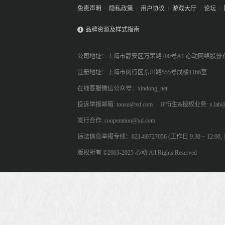
免责声明
隐私政策
用户协议
游戏大厅
论坛
品牌资源及样式指南
公司地址：上海市静安区万荣路700号A1 心动网络股份
注册地址：上海市闵行区东川路555号戊楼1166室
在线客服微信公众号：xindong_net
投诉举报邮箱: tousu@xd.com
IP衍生&授权业务: x.lab@
发行合作: cooperation@xd.com
违法信息举报专线：021-60727056 (工作日 9:30 ~ 12:00, 13:
版权所有 ©2003-2025 心动 All Rights Reserved