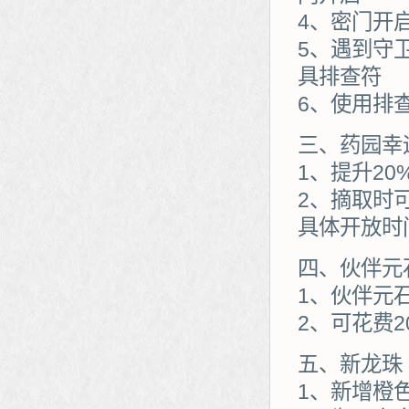
4、密门开
5、遇到守
具排查符
6、使用排
三、药园幸
1、提升2
2、摘取时
具体开放时
四、伙伴元
1、伙伴元
2、可花费
五、新龙珠
1、新增橙