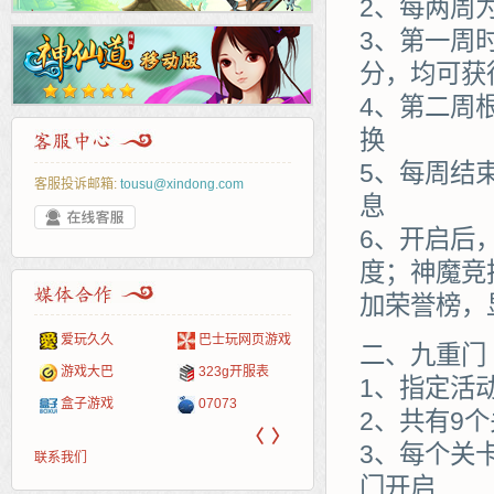
2、每两周
3、第一周
分，均可获
4、第二周
换
5、每周结
客服投诉邮箱:
tousu@xindong.com
息
6、开启后
度；神魔竞
加荣誉榜，
爱玩久久
巴士玩网页游戏
265G
52pk
86wan
聚侠网
页游
多玩
游一
开服
二、九重门
游戏网
游戏大巴
323g开服表
腾讯游戏
pcgame
游侠网页游戏
斗蟹网页游戏
新浪
中华
40407
游戏
1、指定活
盒子游戏
07073
新浪页游
游戏狗
5617网游网
4q5q游戏
网易
Cwan
一游
2、共有9
〈
〉
3、每个关
联系我们
门开启