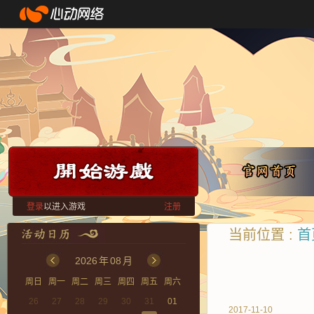
登录
以进入游戏
注册
当前位置 :
首
2026
年
08
月
周日
周一
周二
周三
周四
周五
周六
26
27
28
29
30
31
01
2017-11-10