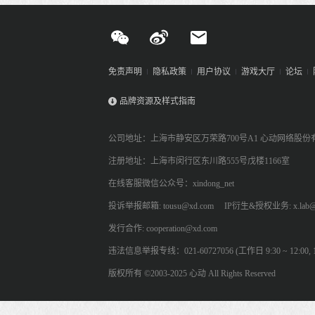
免责声明
隐私政策
用户协议
游戏大厅
论坛
品牌资源及样式指南
公司地址：上海市静安区万荣路700号A1 心动网络股份
注册地址：上海市闵行区东川路555号戊楼1166室
在线客服微信公众号：xindong_net
投诉举报邮箱: tousu@xd.com
IP衍生&授权业务: x.lab@
发行合作: cooperation@xd.com
违法信息举报专线：021-60727056 (工作日 9:30 ~ 12:00, 13:
版权所有 ©2003-2025 心动 All Rights Reserved