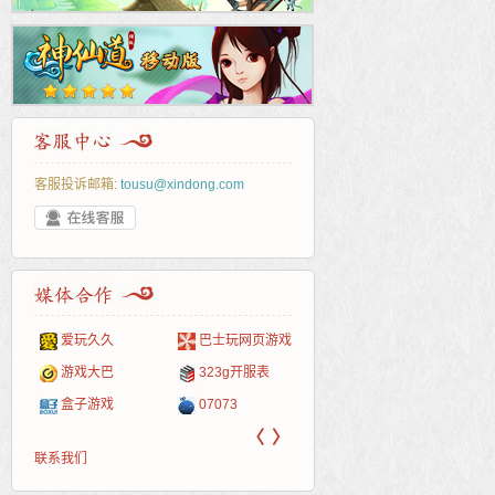
客服投诉邮箱:
tousu@xindong.com
页游戏
265G
页游网
52pk
86wan
聚侠网
多玩
游一
开服
游戏网
服表
腾讯游戏
新浪游戏
pcgame
游侠网页游戏
斗蟹网页游戏
中华
40407
游戏
新浪页游
网易游戏
游戏狗
5617网游网
4q5q游戏
Cwan
一游
〈
〉
联系我们