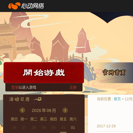
登录
以进入游戏
注册
当前位置 :
首页
> 12
2026
年
08
月
周日
周一
周二
周三
周四
周五
周六
2017-12-29
26
27
28
29
30
31
01