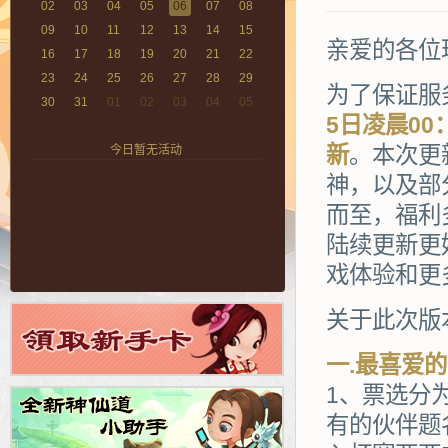
02
03
04
05
06
07
08
09
10
11
12
13
14
15
亲爱的各位
16
17
18
19
20
21
22
23
24
25
26
27
28
29
为了保证服
30
31
01
02
03
04
05
5日凌晨0
新
。本次更
今日暂无活动
神，以及部
而至，福利
陆续更新更
戏体验和更
关于此次版
一.最喜爱
1、票选分
有的伙伴题