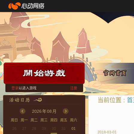
登录
以进入游戏
注册
当前位置 :
首
2026
年
08
月
周日
周一
周二
周三
周四
周五
周六
26
27
28
29
30
31
01
2018-03-01