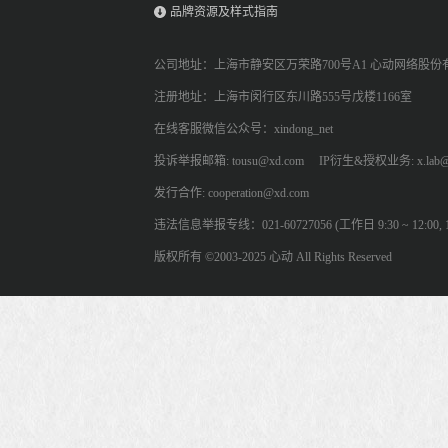
品牌资源及样式指南
公司地址：上海市静安区万荣路700号A1 心动网络股份
注册地址：上海市闵行区东川路555号戊楼1166室
在线客服微信公众号：xindong_net
投诉举报邮箱: tousu@xd.com
IP衍生&授权业务: x.lab@
发行合作: cooperation@xd.com
违法信息举报专线：021-60727056 (工作日 9:30 ~ 12:00, 13:
版权所有 ©2003-2025 心动 All Rights Reserved