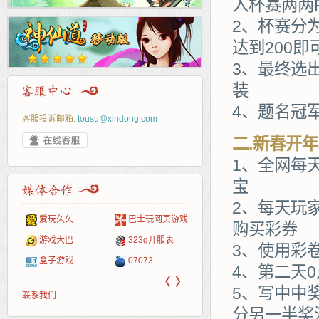
入杯赛两两
2、杯赛分
达到200即
3、最终选
装
4、题名冠
客服投诉邮箱:
tousu@xindong.com
二.新春开
1、全网每
宝
2、每天玩
爱玩久久
巴士玩网页游戏
265G
52pk
86wan
聚侠网
页游
多玩
游一
开服
购买彩券
游戏网
游戏大巴
323g开服表
腾讯游戏
pcgame
游侠网页游戏
斗蟹网页游戏
新浪
中华
40407
游戏
3、使用彩
盒子游戏
07073
新浪页游
游戏狗
5617网游网
4q5q游戏
网易
Cwan
一游
4、第二天
〈
〉
5、写中中
联系我们
分另一半奖