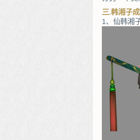
三.韩湘子
1、仙韩湘