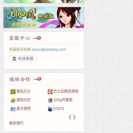
客服投诉邮箱:
tousu@xindong.com
爱玩久久
巴士玩网页游戏
265G
52pk
86wan
聚侠网
页游
多玩
游一
开服
游戏网
游戏大巴
323g开服表
腾讯游戏
pcgame
游侠网页游戏
斗蟹网页游戏
新浪
中华
40407
游戏
盒子游戏
07073
新浪页游
游戏狗
5617网游网
4q5q游戏
网易
Cwan
一游
〈
〉
联系我们