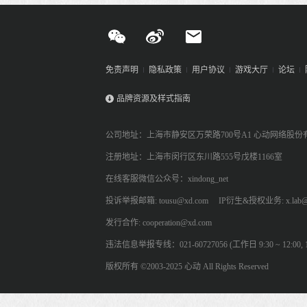
免责声明
隐私政策
用户协议
游戏大厅
论坛
品牌资源及样式指南
公司地址：上海市静安区万荣路700号A1 心动网络股份
注册地址：上海市闵行区东川路555号戊楼1166室
在线客服微信公众号：xindong_net
投诉举报邮箱: tousu@xd.com
IP衍生&授权业务: x.lab@
发行合作: cooperation@xd.com
违法信息举报专线：021-60727056 (工作日 9:30 ~ 12:00, 13:
版权所有 ©2003-2025 心动 All Rights Reserved