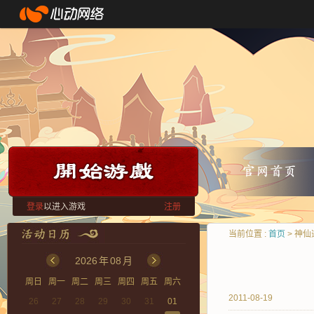
登录
以进入游戏
注册
当前位置 :
首页
> 神
2026
年
08
月
周日
周一
周二
周三
周四
周五
周六
2011-08-19
26
27
28
29
30
31
01