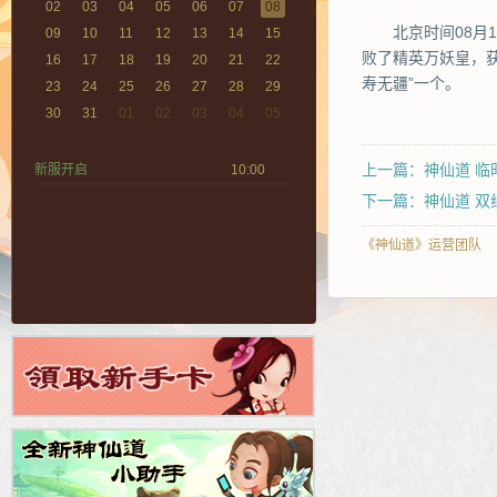
02
03
04
05
06
07
08
北京时间
08月
09
10
11
12
13
14
15
败了精英万妖皇，获
16
17
18
19
20
21
22
寿无疆
”一个
。
23
24
25
26
27
28
29
30
31
01
02
03
04
05
上一篇：神仙道 临
新服开启
10:00
下一篇：神仙道 双线3
《神仙道》运营团队