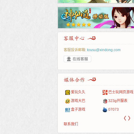
客服投诉邮箱:
tousu@xindong.com
叶云手游
新手卡之家
游戏嘟嘟
游民在线
爱玩久久
巴士玩网页游戏
游戏港口
爱村服
发号网
17611游戏网
游戏大巴
323g开服表
521G手游
1Y2Y游戏
游久
521g页游
盒子游戏
07073
〈
〉
联系我们