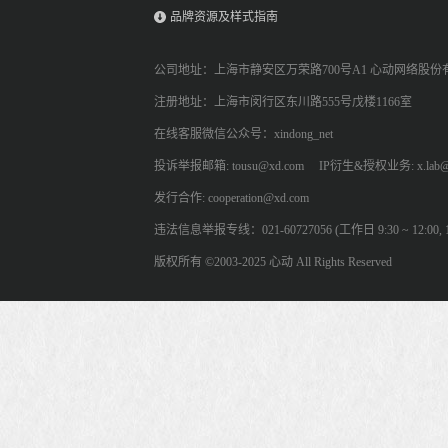
品牌资源及样式指南
公司地址：上海市静安区万荣路700号A1 心动网络股份
注册地址：上海市闵行区东川路555号戊楼1166室
在线客服微信公众号：xindong_net
投诉举报邮箱: tousu@xd.com
IP衍生&授权业务: x.lab@
发行合作: cooperation@xd.com
违法信息举报专线：021-60727056 (工作日 9:30 ~ 12:00, 13:
版权所有 ©2003-2025 心动 All Rights Reserved