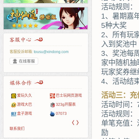
活动规则：
1、暑期嘉
5种大奖
2、所有玩
入到奖池中
3、奖池每
客服投诉邮箱:
tousu@xindong.com
家中随机抽
玩家奖券继
4、活动结
活动三：充
爱玩久久
巴士玩网页游戏
265G
52pk
86wan
聚侠网
页游
多玩
游一
开服
活动时间：7
游戏网
游戏大巴
323g开服表
腾讯游戏
pcgame
游侠网页游戏
斗蟹网页游戏
新浪
中华
40407
游戏
活动规则：
盒子游戏
07073
新浪页游
游戏狗
5617网游网
4q5q游戏
网易
Cwan
一游
单笔充值：
〈
〉
联系我们
励