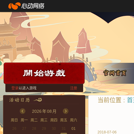
登录
以进入游戏
注册
当前位置 :
首
2026
年
08
月
周日
周一
周二
周三
周四
周五
周六
26
27
28
29
30
31
01
2018-07-06