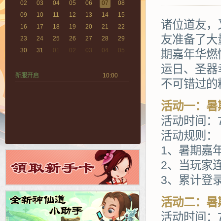
02
03
04
05
06
07
08
09
10
11
12
13
14
15
诸位道友，
16
17
18
19
20
21
22
友准备了大
23
24
25
26
27
28
29
30
31
01
02
03
04
05
期嘉年华燃
运日、圣器
新服开启
10:00
不可错过的
活动一：暑
活动时间：7
活动规则：
1、暑期嘉
2、当玩家
3、累计登
活动二：暑
活动时间：7