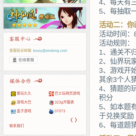
4、每天有
5、每抽取
活动二：你
活动时间：8
活动规则：
1、通关不
客服投诉邮箱:
tousu@xindong.com
2、仙界玩
3、游戏开
其余3个人
4、猜题的
玩网页游戏
265G
页游网
52pk
86wan
聚侠网
多玩
游一
开服
积分
游戏网
g开服表
腾讯游戏
新浪游戏
pcgame
游侠网页游戏
斗蟹网页游戏
中华
40407
游戏
5、如本题
3
新浪页游
网易游戏
游戏狗
5617网游网
4q5q游戏
Cwan
一游
于兑换奖励
〈
〉
6、每道题
联系我们