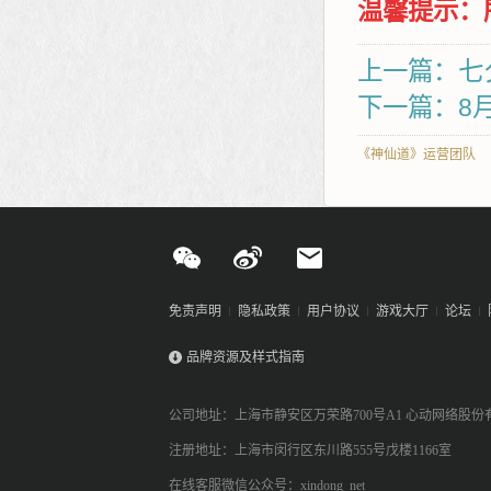
温馨提示：
上一篇：七
下一篇：8
《神仙道》运营团队
免责声明
隐私政策
用户协议
游戏大厅
论坛
品牌资源及样式指南
公司地址：上海市静安区万荣路700号A1 心动网络股份
注册地址：上海市闵行区东川路555号戊楼1166室
在线客服微信公众号：xindong_net