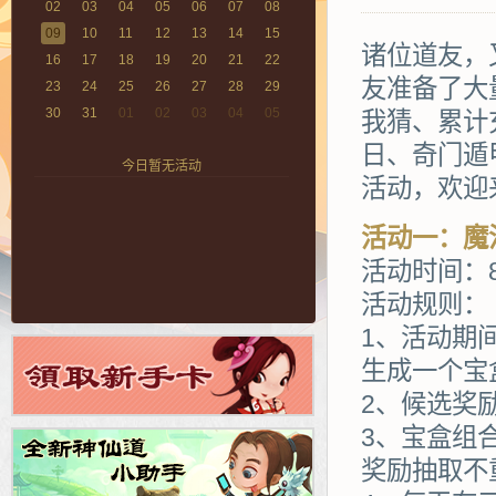
02
03
04
05
06
07
08
09
10
11
12
13
14
15
诸位道友，
16
17
18
19
20
21
22
友准备了大
23
24
25
26
27
28
29
30
31
01
02
03
04
05
我猜、累计
日、奇门遁
今日暂无活动
活动，欢迎
活动一：魔
活动时间：8
活动规则：
1、活动期
生成一个宝
2、候选奖
3、宝盒组
奖励抽取不