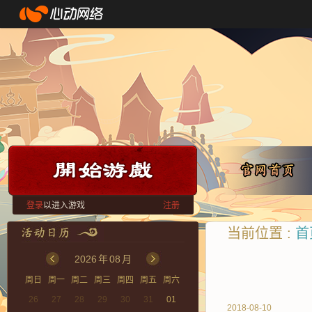
登录
以进入游戏
注册
当前位置 :
首
2026
年
08
月
周日
周一
周二
周三
周四
周五
周六
26
27
28
29
30
31
01
2018-08-10