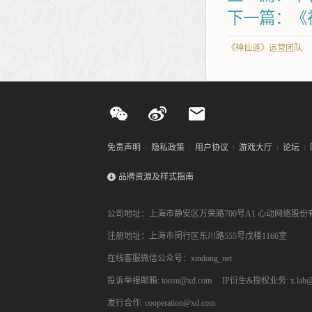
下一篇：《
《神仙道》运营团队
免责声明
隐私政策
用户协议
游戏大厅
论坛
品牌资源及样式指南
公司地址：上海市静安区万荣路700号A1 心动网络股份
注册地址：上海市闵行区东川路555号戊楼1166室
在线客服微信公众号：xindong_net
投诉举报邮箱: tousu@xd.com
IP衍生&授权业务: x.lab@
发行合作: cooperation@xd.com