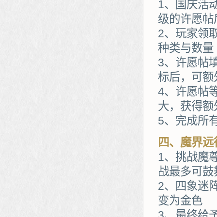
1、国庆活
级的许愿帖
2、玩家领
种类与数量
3、许愿帖
标后，可额
4、许愿帖
大，获得额
5、完成所
四、魔界远
1、挑战魔
战最多可鼓
2、四象迷
变为金色
3、最终给