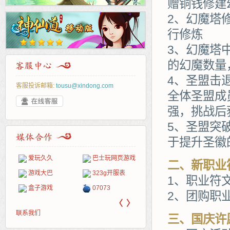
赠铜钱修建
2、幻魔塔
行修炼
3、幻魔塔
的幻魔数量
4、圣盟击
客服投诉邮箱:
tousu@xindong.com
全体圣盟成
强，挑战后
5、圣盟突
于提升圣徽
巴士玩网页游戏
265G
52pk
86wan
聚侠网
页游网
多玩
游一
开服
二、新职业
游戏网
323g开服表
腾讯游戏
pcgame
游侠网页游戏
斗蟹网页游戏
新浪游戏
中华
40407
游戏
1、职业符
07073
新浪页游
游戏狗
5617网游网
4q5q游戏
网易游戏
Cwan
一游
2、团购职
〈
〉
联系我们
三、国庆许