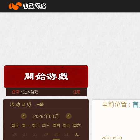
登录
以进入游戏
注册
当前位置 :
首
2026
年
08
月
周日
周一
周二
周三
周四
周五
周六
26
27
28
29
30
31
01
2018-09-28