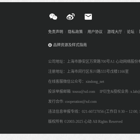
免责声明
隐私政策
用户协议
游戏大厅
论坛
品牌资源及样式指南
公司地址：上海市静安区万荣路700号A1 心动网络股份
注册地址：上海市闵行区东川路555号戊楼1166室
在线客服微信公众号：xindong_net
投诉举报邮箱: tousu@xd.com
IP衍生&授权业务: x.lab@
发行合作: cooperation@xd.com
违法信息举报专线：021-60727056 (工作日 9:30 ~ 12:00, 13:
版权所有 ©2003-2025 心动 All Rights Reserved