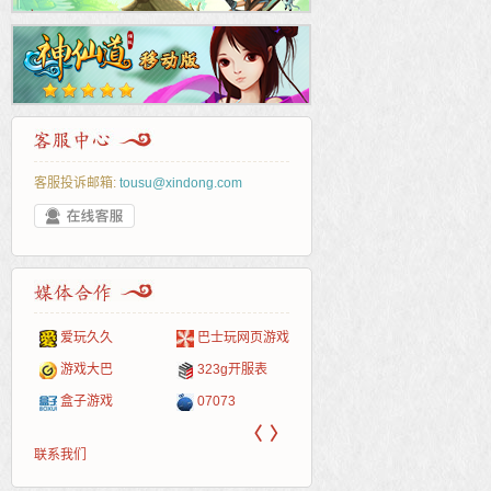
客服投诉邮箱:
tousu@xindong.com
爱玩久久
巴士玩网页游戏
265G
52pk
86wan
聚侠网
页游
多玩
游一
开服
游戏网
游戏大巴
323g开服表
腾讯游戏
pcgame
游侠网页游戏
斗蟹网页游戏
新浪
中华
40407
游戏
盒子游戏
07073
新浪页游
游戏狗
5617网游网
4q5q游戏
网易
Cwan
一游
〈
〉
联系我们