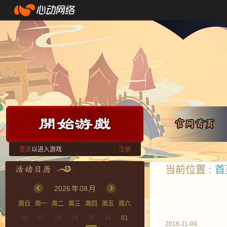
登录
以进入游戏
注册
当前位置 :
首
2026
年
08
月
周日
周一
周二
周三
周四
周五
周六
26
27
28
29
30
31
01
2018-11-09