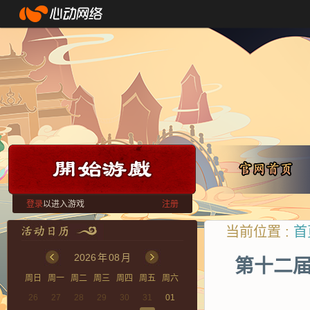
登录
以进入游戏
注册
当前位置 :
首
2026
年
08
月
第十二届
周日
周一
周二
周三
周四
周五
周六
26
27
28
29
30
31
01