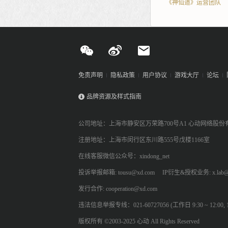
《神仙道》运营团队
免责声明
隐私政策
用户协议
游戏大厅
论坛
品牌资源及样式指南
公司地址：上海市静安区万荣路700号A1 心动网络股份
注册地址：上海市闵行区东川路555号戊楼1166室
在线客服微信公众号：xindong_net
投诉举报邮箱: tousu@xd.com
IP衍生&授权业务: x.lab@
发行合作: cooperation@xd.com
违法信息举报专线：021-60727056 (工作日 9:30 ~ 12:00, 13:
版权所有 ©2003-2025 心动 All Rights Reserved