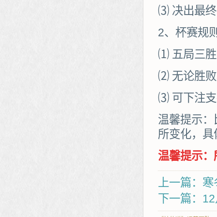
⑶ 决出最
2、杯赛规
⑴ 五局三
⑵ 无论胜
⑶ 可下注
温馨提示：
所变化，具
温馨提示：
上一篇：寒
下一篇：1