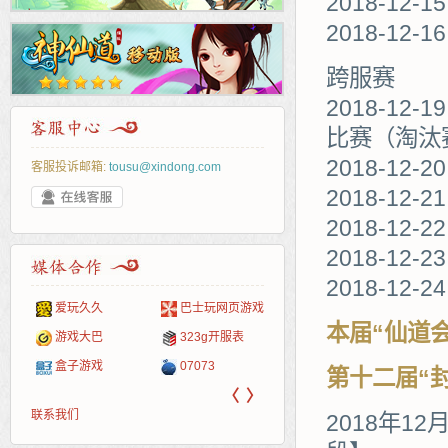
2018-12-1
2018-12-16
跨服赛
2018-12-
比赛（淘汰
2018-12
客服投诉邮箱:
tousu@xindong.com
2018-12-2
2018-12-2
2018-12-2
2018-12-24
爱玩久久
巴士玩网页游戏
265G
52pk
86wan
聚侠网
页游
多玩
游一
开服
本届“仙道
游戏网
游戏大巴
323g开服表
腾讯游戏
pcgame
游侠网页游戏
斗蟹网页游戏
新浪
中华
40407
游戏
盒子游戏
07073
新浪页游
游戏狗
5617网游网
4q5q游戏
网易
Cwan
一游
第十二届“
〈
〉
联系我们
2018年12