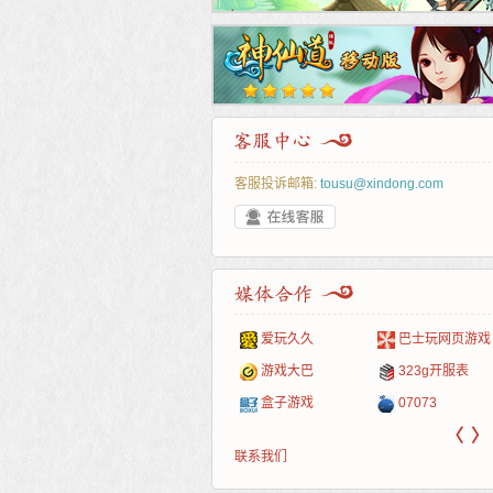
客服投诉邮箱:
tousu@xindong.com
叶云手游
新手卡之家
游戏嘟嘟
游民在线
爱玩久久
巴士玩网页游戏
游戏港口
爱村服
发号网
17611游戏网
游戏大巴
323g开服表
521G手游
1Y2Y游戏
游久
521g页游
盒子游戏
07073
〈
〉
联系我们