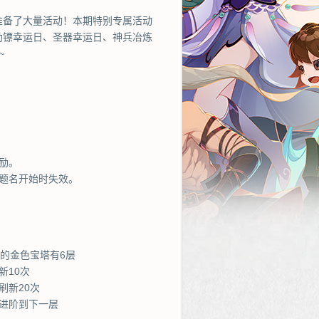
准备了大量活动！本期特别专属活动
劫镖幸运日、圣器幸运日、神兵冶炼
~
励。
题名开始时失效。
的金色宝塔有6层
新10次
刷新20次
进阶到下一层