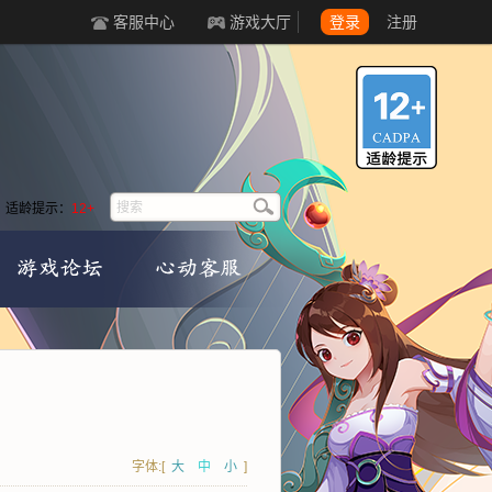
客服中心
游戏大厅
登录
注册
适龄提示：
12+
字体:[
大
中
小
]