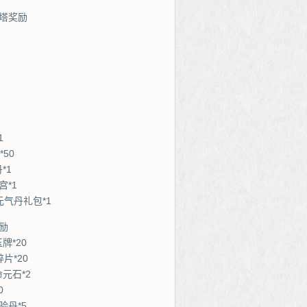
塔奖励
1
50
*1
宫*1
元气丹礼包*1
励
牌*20
片*20
元石*2
0
验丹*5