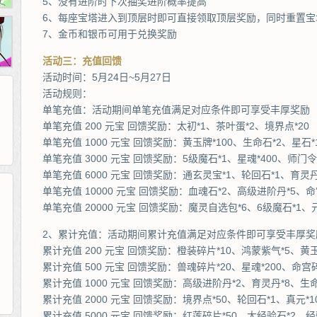
5、没有进阶时下次抽奖进阶概率提高
6、每座宝塔进入到顶层时即可直接领取顶层奖励，同时重置宝
7、金币和银币可用于兑换奖励
活动三：充值回馈
活动时间：5月24日~5月27日
活动规则：
单笔充值：活动期间单笔充值满足对应条件即可享受丰厚奖励
单笔充值 200 元宝 回馈奖励：太初*1、茶叶蛋*2、境界点*20
单笔充值 1000 元宝 回馈奖励：黄玉牌*100、生命石*2、星石*
单笔充值 3000 元宝 回馈奖励：5级魔石*1、星魂*400、师门令*
单笔充值 6000 元宝 回馈奖励：通玄灵宝*1、轮回石*1、育灵丹
单笔充值 10000 元宝 回馈奖励：血魂石*2、高级进阶丹*5、命
单笔充值 20000 元宝 回馈奖励：魔灵自选包*6、6级魔石*1、
265G
52pk
86wan
聚侠网
页游网
多玩
游一游
开服网
2、累计充值：活动期间累计充值满足对应条件即可享受丰厚奖
腾讯游戏
pcgame
游侠网页游戏
斗蟹网页游戏
新浪游戏
中华网
40407
游戏观察
累计充值 200 元宝 回馈奖励：橙装碎片*10、鸿蒙紫气*5、黄玉
新浪页游
游戏狗
5617网游网
4q5q游戏
网易游戏
Cwan
一游网
累计充值 500 元宝 回馈奖励：兽魂碎片*20、星魂*200、命宫碎
累计充值 1000 元宝 回馈奖励：高级进阶丹*2、育灵丹*8、生命
累计充值 2000 元宝 回馈奖励：境界点*50、轮回石*1、真元*1
累计充值 5000 元宝 回馈奖励：红莲碎片*50、大经验石*2、经