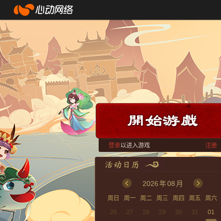
登录
以进入游戏
注册
2026
年
08
月
周日
周一
周二
周三
周四
周五
周六
26
27
28
29
30
31
01