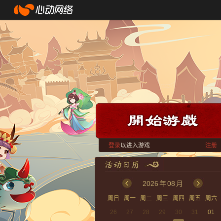
登录
以进入游戏
注册
2026
年
08
月
周日
周一
周二
周三
周四
周五
周六
26
27
28
29
30
31
01