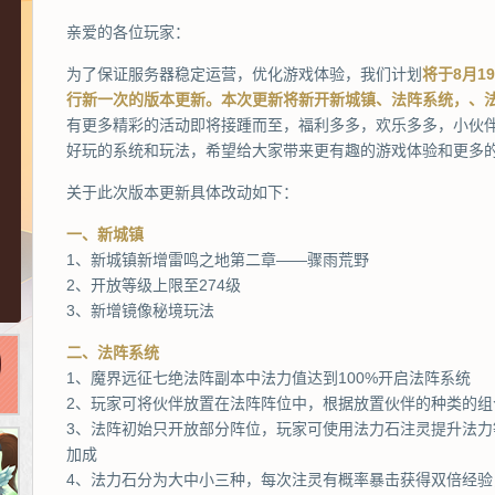
亲爱的各位玩家：
为了保证服务器稳定运营，优化游戏体验，我们计划
将于8月1
行新一次的版本更新。本次更新将新开新城镇、法阵系统，、
有更多精彩的活动即将接踵而至，福利多多，欢乐多多，小伙
好玩的系统和玩法，希望给大家带来更有趣的游戏体验和更多
关于此次版本更新具体改动如下：
一、新城镇
1、新城镇新增雷鸣之地第二章——骤雨荒野
2、开放等级上限至274级
3、新增镜像秘境玩法
二、法阵系统
1、魔界远征七绝法阵副本中法力值达到100%开启法阵系统
2、玩家可将伙伴放置在法阵阵位中，根据放置伙伴的种类的组
3、法阵初始只开放部分阵位，玩家可使用法力石注灵提升法
加成
4、法力石分为大中小三种，每次注灵有概率暴击获得双倍经