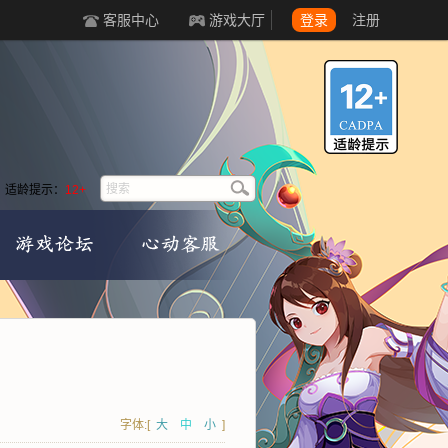
客服中心
游戏大厅
登录
注册
适龄提示：
12+
字体:[
大
中
小
]