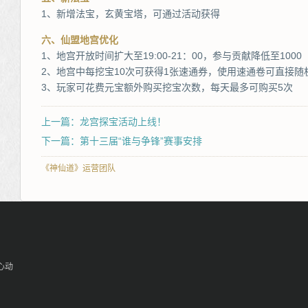
1、新增法宝，玄黄宝塔，可通过活动获得
六、仙盟地宫优化
1、地宫开放时间扩大至19:00-21：00，参与贡献降低至1000
2、地宫中每挖宝10次可获得1张速通券，使用速通卷可直接随
3、玩家可花费元宝额外购买挖宝次数，每天最多可购买5次
上一篇：龙宫探宝活动上线！
下一篇：第十三届“谁与争锋”赛事安排
《神仙道》运营团队
心动