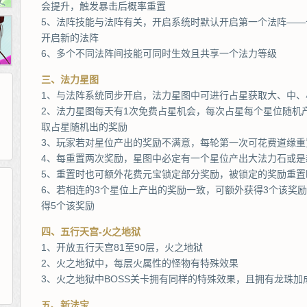
会提升，触发暴击后概率重置
5、法阵技能与法阵有关，开启系统时默认开启第一个法阵—
开启新的法阵
6、多个不同法阵间技能可同时生效且共享一个法力等级
三、法力星图
1、与法阵系统同步开启，法力星图中可进行占星获取大、中、
2、法力星图每天有1次免费占星机会，每次占星每个星位随机
取占星随机出的奖励
3、玩家若对星位产出的奖励不满意，每轮第一次可花费道缘重
4、每重置两次奖励，星图中必定有一个星位产出大法力石或是
5、重置时也可额外花费元宝锁定部分奖励，被锁定的奖励重置
6、若相连的3个星位上产出的奖励一致，可额外获得3个该奖
得5个该奖励
265G
52pk
86wan
聚侠网
页游网
多玩
游一游
开服网
腾讯游戏
pcgame
游侠网页游戏
斗蟹网页游戏
四、五行天宫-火之地狱
新浪游戏
中华网
40407
游戏观察
1、开放五行天宫81至90层，火之地狱
新浪页游
游戏狗
5617网游网
4q5q游戏
网易游戏
Cwan
一游网
2、火之地狱中，每层火属性的怪物有特殊效果
3、火之地狱中BOSS关卡拥有同样的特殊效果，且拥有龙珠加
五、新法宝