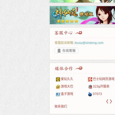
客服投诉邮箱:
tousu@xindong.com
叶云手游
新手卡之家
游戏嘟嘟
游民在线
爱玩久久
巴士玩网页游戏
游戏港口
爱村服
发号网
17611游戏网
游戏大巴
323g开服表
521G手游
1Y2Y游戏
游久
521g页游
盒子游戏
07073
〈
〉
联系我们