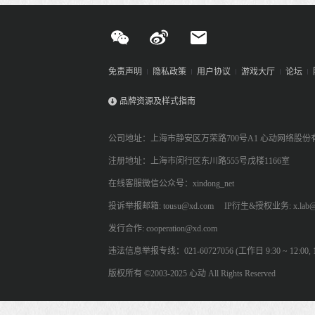
免责声明
隐私政策
用户协议
游戏大厅
论坛
品牌资源及样式指南
公司地址：上海市静安区万荣路700号A1 心动网络股份
注册地址：上海市闵行区东川路555号戊楼1166室
在线客服微信公众号：xindong_net
投诉举报邮箱: tousu@xd.com
IP衍生&授权业务: x.lab@
发行合作: cooperation@xd.com
违法信息举报专线：021-60727056 (工作日 9:30 ~ 12:00, 13:
版权所有 ©2003-2025 心动 All Rights Reserved