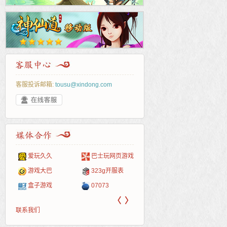
客服投诉邮箱:
tousu@xindong.com
爱玩久久
巴士玩网页游戏
265G
52pk
86wan
聚侠网
页游
多玩
游一
开服
游戏网
游戏大巴
323g开服表
腾讯游戏
pcgame
游侠网页游戏
斗蟹网页游戏
新浪
中华
40407
游戏
盒子游戏
07073
新浪页游
游戏狗
5617网游网
4q5q游戏
网易
Cwan
一游
〈
〉
联系我们