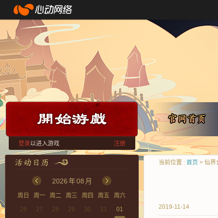
登录
以进入游戏
注册
当前位置 :
首页
> 仙
2026
年
08
月
周日
周一
周二
周三
周四
周五
周六
2019-11-14
26
27
28
29
30
31
01