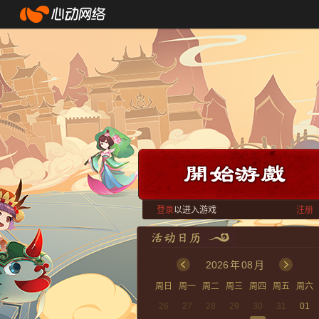
登录
以进入游戏
注册
2026
年
08
月
周日
周一
周二
周三
周四
周五
周六
26
27
28
29
30
31
01