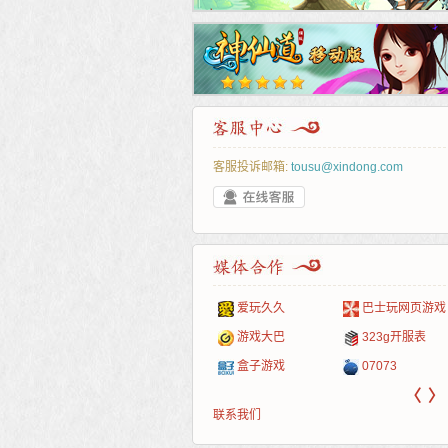
客服投诉邮箱:
tousu@xindong.com
叶云手游
新手卡之家
游戏嘟嘟
游民在线
爱玩久久
巴士玩网页游戏
游戏港口
爱村服
发号网
17611游戏网
游戏大巴
323g开服表
521G手游
1Y2Y游戏
游久
521g页游
盒子游戏
07073
〈
〉
联系我们