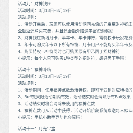
活动九：财神钱庄
活动时间：3月13日~3月19日
活动规则：
1、活动开启后，玩家可以使用活动期间充值的元宝至财神钱
全额返还购买花费，并且还会额外赠送丰富资源奖励
2、财神钱庄新增月卡、半年卡、年卡神符，需特权卡玩家花费
3、年卡可购买年卡以下所有神符、月卡用户不能购买半年卡及
4、购买特权卡神符同时也可购买原有甲乙丙丁招财神符
小提示：每个人只可购买1种类型的招财符，想好再下手哦！
活动十：福神降临
活动时间：3月13日~3月19日
活动规则：
1、活动期间，使用福神点数激活特权，即可享受到对应特权的B
2、Buff效果限活动期内有效，活动结束时会清除所有Buff效果
3、活动结束时将会清除未使用的福神点数
4、福神点数可从活动中获得，活动开始阶段系统赠送每人默认
小提示：手机小助手登陆也会算哦！
活动十一：月光宝盒