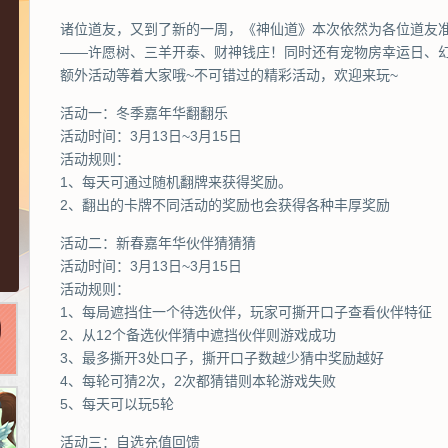
诸位道友，又到了新的一周，《神仙道》本次依然为各位道友
——许愿树、三羊开泰、财神钱庄！同时还有宠物房幸运日、
额外活动等着大家哦~不可错过的精彩活动，欢迎来玩~
活动一：冬季嘉年华翻翻乐
活动时间：3月13日~3月15日
活动规则：
1、每天可通过随机翻牌来获得奖励。
2、翻出的卡牌不同活动的奖励也会获得各种丰厚奖励
活动二：新春嘉年华伙伴猜猜猜
活动时间：3月13日~3月15日
活动规则：
1、每局遮挡住一个待选伙伴，玩家可撕开口子查看伙伴特征
2、从12个备选伙伴猜中遮挡伙伴则游戏成功
3、最多撕开3处口子，撕开口子数越少猜中奖励越好
4、每轮可猜2次，2次都猜错则本轮游戏失败
5、每天可以玩5轮
活动三：自选充值回馈