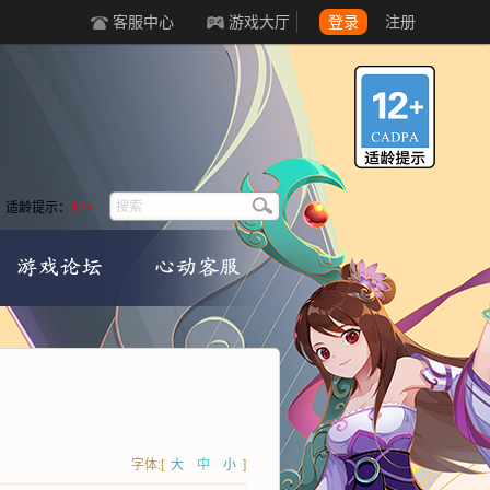
客服中心
游戏大厅
登录
注册
适龄提示：
12+
字体:[
大
中
小
]