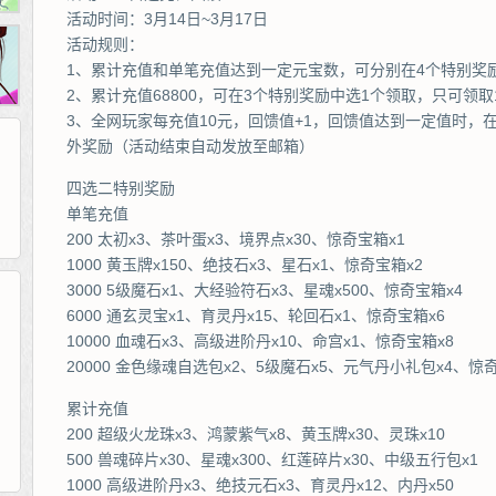
活动时间：3月14日~3月17日
活动规则：
1、累计充值和单笔充值达到一定元宝数，可分别在4个特别奖
2、累计充值68800，可在3个特别奖励中选1个领取，只可领取
3、全网玩家每充值10元，回馈值+1，回馈值达到一定值时，
外奖励（活动结束自动发放至邮箱）
四选二特别奖励
单笔充值
200 太初x3、茶叶蛋x3、境界点x30、惊奇宝箱x1
1000 黄玉牌x150、绝技石x3、星石x1、惊奇宝箱x2
3000 5级魔石x1、大经验符石x3、星魂x500、惊奇宝箱x4
6000 通玄灵宝x1、育灵丹x15、轮回石x1、惊奇宝箱x6
10000 血魂石x3、高级进阶丹x10、命宫x1、惊奇宝箱x8
265G
52pk
86wan
聚侠网
页游网
多玩
游一游
开服网
20000 金色缘魂自选包x2、5级魔石x5、元气丹小礼包x4、惊奇
腾讯游戏
pcgame
游侠网页游戏
斗蟹网页游戏
新浪游戏
中华网
40407
游戏观察
新浪页游
游戏狗
5617网游网
4q5q游戏
网易游戏
Cwan
一游网
累计充值
200 超级火龙珠x3、鸿蒙紫气x8、黄玉牌x30、灵珠x10
500 兽魂碎片x30、星魂x300、红莲碎片x30、中级五行包x1
1000 高级进阶丹x3、绝技元石x3、育灵丹x12、内丹x50