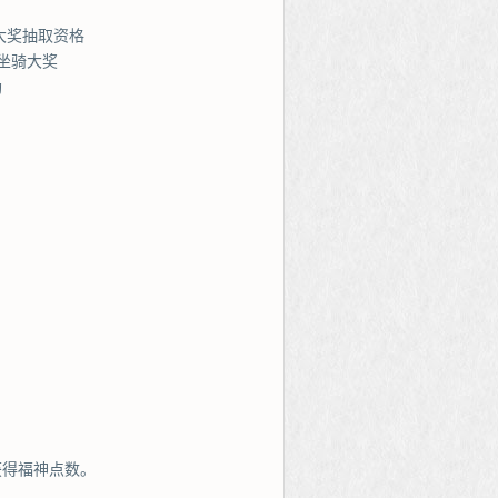
大奖抽取资格
坐骑大奖
励
获得福神点数。