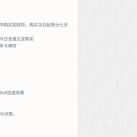
庄中购买招财符，购买次日起将分七天
今日充值元宝购买
年卡神符
uff加成效果
50点数。