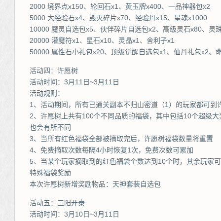
2000 境界点x150、轮回石x1、黄玉牌x400、一品神器包x2
5000 大经验石x4、毁灭碎片x70、经验丹x15、星魂x1000
10000 魔灵自选包x5、伙伴碎片自选包x2、高级灵石x80、灵珠
20000 灌魔符x1、星石x10、灵晶x1、舍利子x1
50000 属性石小礼包x20、顶级觉醒自选包x1、仙丹礼包x2、命
活动四：许愿树
活动时间：3月11日~3月11日
活动规则：
1、活动期间，所有已通关副本不归山密道（1）的玩家都可到
2、许愿树上共有100个不同品质的福袋，其中包括10个超级
也会有所不同
3、当所有红色福袋全部被摘取完后，许愿树福袋数量将重置
4、免费摘取次数每隔4小时恢复1次，免费次数可累加
5、当某个玩家摘取到的红色福袋个数达到10个时，其余玩家
特殊福袋奖励
本次许愿树新增奖励物品：天神套装自选包
活动五：三阳开泰
活动时间：3月10日~3月11日