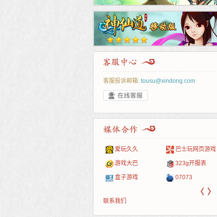
客服投诉邮箱:
tousu@xindong.com
叶云手游
新手卡之家
游戏嘟嘟
游民在线
爱玩久久
巴士玩网页游戏
游戏港口
爱村服
发号网
17611游戏网
游戏大巴
323g开服表
521G手游
1Y2Y游戏
游久
521g页游
盒子游戏
07073
〈
〉
联系我们