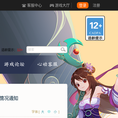
客服中心
游戏大厅
登录
注册
适龄提示：
12+
迟情况通知
字体:[
大
中
小
]