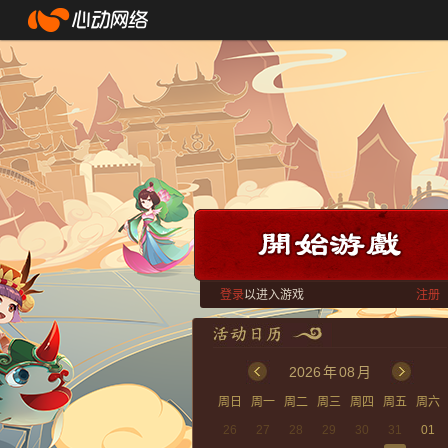
登录
以进入游戏
注册
2026
年
08
月
周日
周一
周二
周三
周四
周五
周六
26
27
28
29
30
31
01