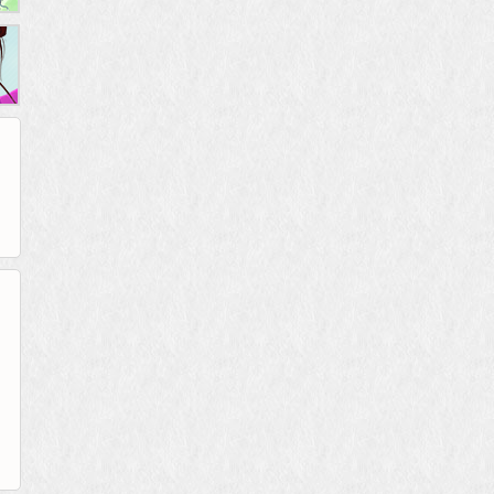
265G
52pk
86wan
聚侠网
页游网
多玩
游一游
开服网
腾讯游戏
pcgame
游侠网页游戏
斗蟹网页游戏
新浪游戏
中华网
40407
游戏观察
新浪页游
游戏狗
5617网游网
4q5q游戏
网易游戏
Cwan
一游网