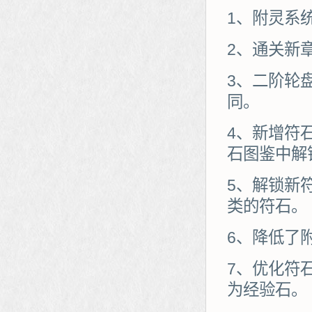
1、附灵系
2、通关新
3、二阶轮
同。
4、新增符
石图鉴中解
5、解锁新
类的符石。
6、降低了
7、优化符
为经验石。