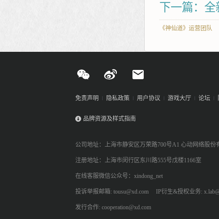
下一篇：全
《神仙道》运营团队
免责声明
隐私政策
用户协议
游戏大厅
论坛
品牌资源及样式指南
公司地址：上海市静安区万荣路700号A1 心动网络股份
注册地址：上海市闵行区东川路555号戊楼1166室
在线客服微信公众号：xindong_net
投诉举报邮箱: tousu@xd.com
IP衍生&授权业务: x.lab@
发行合作: cooperation@xd.com