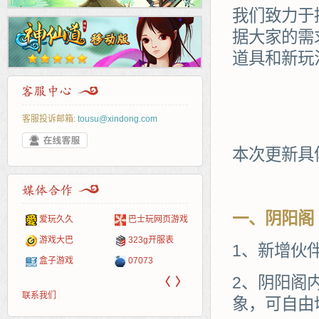
我们致力于
据大家的需
道具和新玩
客服投诉邮箱:
tousu@xindong.com
本次更新具
一、阴阳阁
爱玩久久
巴士玩网页游戏
265G
52pk
86wan
聚侠网
页游
多玩
游一
开服
游戏网
游戏大巴
323g开服表
腾讯游戏
pcgame
游侠网页游戏
斗蟹网页游戏
新浪
中华
40407
游戏
1、新增伙
盒子游戏
07073
新浪页游
游戏狗
5617网游网
4q5q游戏
网易
Cwan
一游
2、阴阳阁
〈
〉
联系我们
象，可自由