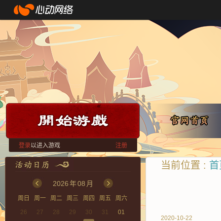
登录
以进入游戏
注册
当前位置 :
首
2026
年
08
月
周日
周一
周二
周三
周四
周五
周六
26
27
28
29
30
31
01
2020-10-22