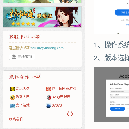
1、操作系
客服投诉邮箱:
tousu@xindong.com
2、版本选
爱玩久久
巴士玩网页游戏
265G
52pk
86wan
聚侠网
页游
多玩
游一
开服
游戏网
游戏大巴
323g开服表
腾讯游戏
pcgame
游侠网页游戏
斗蟹网页游戏
新浪
中华
40407
游戏
盒子游戏
07073
新浪页游
游戏狗
5617网游网
4q5q游戏
网易
Cwan
一游
〈
〉
联系我们