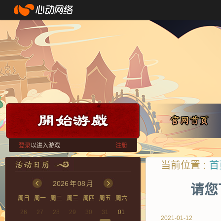
登录
以进入游戏
注册
当前位置 :
首
2026
年
08
月
请您
周日
周一
周二
周三
周四
周五
周六
26
27
28
29
30
31
01
2021-01-12