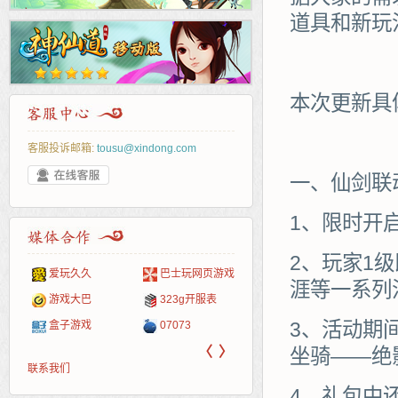
道具和新玩
本次更新具
客服投诉邮箱:
tousu@xindong.com
一、仙剑联
1、限时开
2、玩家1
爱玩久久
巴士玩网页游戏
265G
52pk
86wan
聚侠网
页游
多玩
游一
开服
涯等一系列
游戏网
游戏大巴
323g开服表
腾讯游戏
pcgame
游侠网页游戏
斗蟹网页游戏
新浪
中华
40407
游戏
3、活动期
盒子游戏
07073
新浪页游
游戏狗
5617网游网
4q5q游戏
网易
Cwan
一游
〈
〉
坐骑——绝
联系我们
4、礼包中