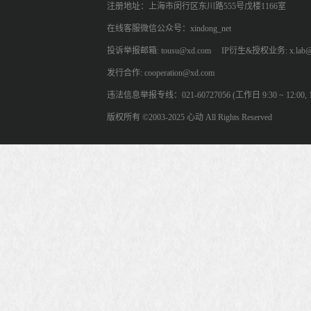
注册地址：上海市闵行区东川路555号戊楼1166室
在线客服微信公众号：xindong_net
投诉举报邮箱: tousu@xd.com
IP衍生&授权业务: x.lab@
发行合作: cooperation@xd.com
违法信息举报专线：021-60727056 (工作日 9:30 ~ 12:00, 13:
版权所有 ©2003-2025 心动 All Rights Reserved