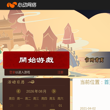
登录
以进入游戏
注册
当前位置 :
首
2026
年
08
月
周日
周一
周二
周三
周四
周五
周六
26
27
28
29
30
31
01
2021-04-02