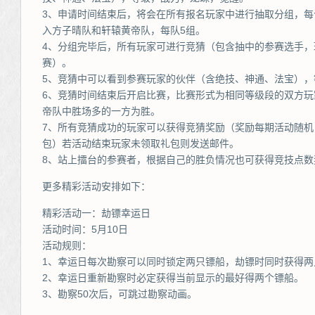
3、申请时间结束后，将会在所有报名玩家中进行抽取分组，每
入方子晴队和轩辕黄帝队，每队5组。
4、分组完毕后，所有玩家可进行竞猜（包含抽中的参赛选手
赛）。
5、竞猜中可以看到参赛玩家的伙伴（含绝技、神通、法宝），
6、竞猜时间结束后开启比赛，比赛形式为相同等级段的双方玩
帝队中胜场多的一方为胜。
7、所有竞猜成功的玩家可以获得竞猜奖励（奖励每期活动随
包）若活动结束玩家未领取礼包则发送邮件。
8、站上擂台的参赛者，根据自己的胜负情况也可获得竞技点数
更多精彩活动安排如下：
精彩活动一：劫镖幸运日
活动时间：5月10日
活动规则：
1、幸运日每次勘察可以同时锁定两只镖船，劫镖时同时获得两
2、幸运日重新勘察时必定获得当前显示的最好得两个镖船。
3、勘察50次后，可跳过勘察动画。