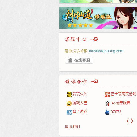
客服投诉邮箱:
tousu@xindong.com
叶云手游
新手卡之家
游戏嘟嘟
游民在线
爱玩久久
巴士玩网页游戏
游戏港口
爱村服
发号网
17611游戏网
游戏大巴
323g开服表
521G手游
1Y2Y游戏
游久
521g页游
盒子游戏
07073
〈
〉
联系我们