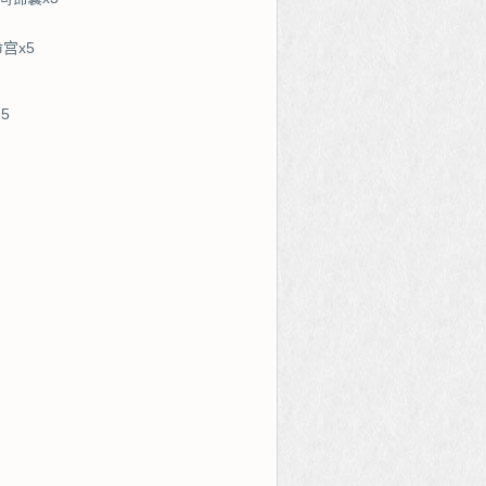
宫x5
5