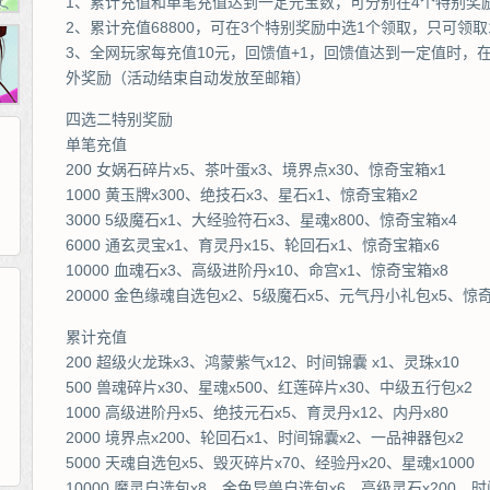
1、累计充值和单笔充值达到一定元宝数，可分别在4个特别奖
2、累计充值68800，可在3个特别奖励中选1个领取，只可领取
3、全网玩家每充值10元，回馈值+1，回馈值达到一定值时，
外奖励（活动结束自动发放至邮箱）
四选二特别奖励
单笔充值
200 女娲石碎片x5、茶叶蛋x3、境界点x30、惊奇宝箱x1
1000 黄玉牌x300、绝技石x3、星石x1、惊奇宝箱x2
3000 5级魔石x1、大经验符石x3、星魂x800、惊奇宝箱x4
6000 通玄灵宝x1、育灵丹x15、轮回石x1、惊奇宝箱x6
10000 血魂石x3、高级进阶丹x10、命宫x1、惊奇宝箱x8
20000 金色缘魂自选包x2、5级魔石x5、元气丹小礼包x5、惊奇
累计充值
265G
52pk
86wan
聚侠网
页游网
多玩
游一游
开服网
200 超级火龙珠x3、鸿蒙紫气x12、时间锦囊 x1、灵珠x10
腾讯游戏
pcgame
游侠网页游戏
斗蟹网页游戏
新浪游戏
中华网
40407
游戏观察
500 兽魂碎片x30、星魂x500、红莲碎片x30、中级五行包x2
新浪页游
游戏狗
5617网游网
4q5q游戏
网易游戏
Cwan
一游网
1000 高级进阶丹x5、绝技元石x5、育灵丹x12、内丹x80
2000 境界点x200、轮回石x1、时间锦囊x2、一品神器包x2
5000 天魂自选包x5、毁灭碎片x70、经验丹x20、星魂x1000
10000 魔灵自选包x8、金色异兽自选包x6、高级灵石x200、时