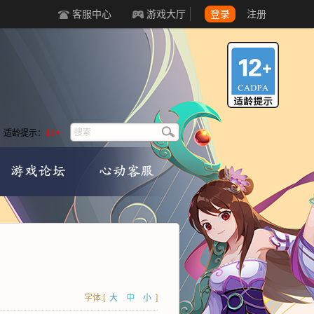
客服中心
游戏大厅
登录
注册
适龄提示：
12+
字体:[
大
中
小
]