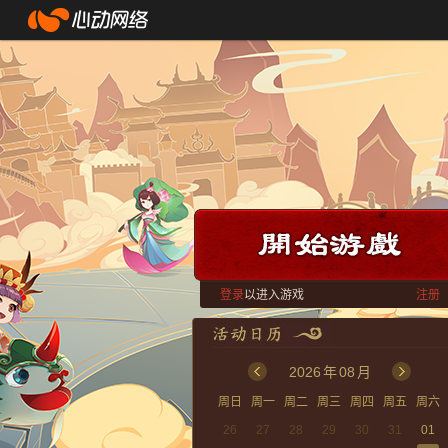
登录
以进入游戏
注册
2026
年
08
月
周日
周一
周二
周三
周四
周五
周六
26
27
28
29
30
31
01