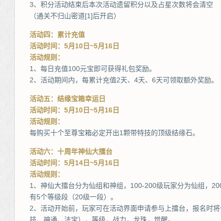
3、积分活动结束后本次活动遗留积分以及占星次数将会清空
（通关不归山密道[1]后开启）
活动四：累计充值
活动时间：5月10日~5月16日
活动规则：
1、每日充值100元宝即可获得礼包奖励。
2、活动期间内，每累计充值2天、4天、6天可领取额外奖励。
活动五：结缘宝箱幸运日
活动时间：5月10日~5月16日
活动规则：
每购买十个至尊宝箱必定开出1颗带特技的顶级结缘石。
活动六：十周年神仙大擂台
活动时间：5月14日~5月16日
活动规则：
1、神仙大擂台分为仙组和神组，100-200级玩家分为仙组，
有5个等级段（20级一段）。
2、活动开始前，玩家可在活动界面申请参与上擂台，报名时
技、神通、法宝），等级，战力，龙珠，觉醒。