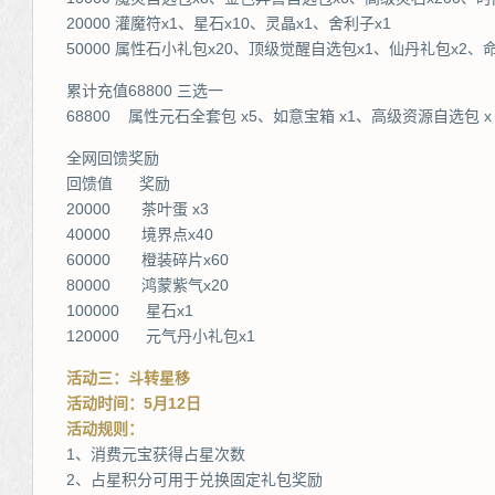
20000 灌魔符x1、星石x10、灵晶x1、舍利子x1
50000 属性石小礼包x20、顶级觉醒自选包x1、仙丹礼包x2、命
累计充值68800 三选一
68800 属性元石全套包 x5、如意宝箱 x1、高级资源自选包 x 
全网回馈奖励
回馈值 奖励
20000 茶叶蛋 x3
40000 境界点x40
60000 橙装碎片x60
80000 鸿蒙紫气x20
100000 星石x1
120000 元气丹小礼包x1
活动三：斗转星移
活动时间：5月12日
活动规则：
1、消费元宝获得占星次数
2、占星积分可用于兑换固定礼包奖励