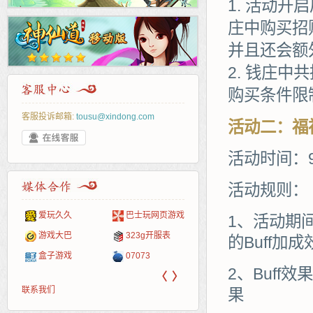
活动开启
庄中购买招
并且还会额
钱庄中共
购买条件限
客服投诉邮箱:
tousu@xindong.com
活动
二
：
福
活动时间：9
活动规则：
页游戏
265G
页游网
52pk
86wan
聚侠网
多玩
游一
开服
1、活动期
游戏网
服表
腾讯游戏
新浪游戏
pcgame
游侠网页游戏
斗蟹网页游戏
中华
40407
游戏
的Buff加成
新浪页游
网易游戏
游戏狗
5617网游网
4q5q游戏
Cwan
一游
2、Buff
〈
〉
联系我们
果