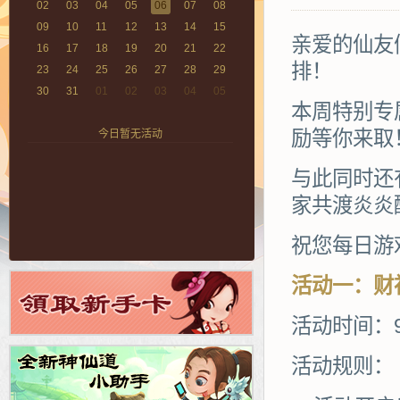
02
03
04
05
06
07
08
09
10
11
12
13
14
15
亲爱的仙友
16
17
18
19
20
21
22
排！
23
24
25
26
27
28
29
30
31
01
02
03
04
05
本周特别专
励等你来取
今日暂无活动
与此同时还
家共渡炎炎
祝您每日游
活动
一
：
财
活动时间：
活动规则：