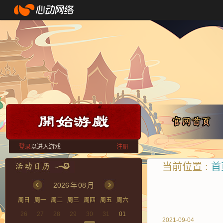
登录
以进入游戏
注册
当前位置 :
首
2026
年
08
月
周日
周一
周二
周三
周四
周五
周六
26
27
28
29
30
31
01
2021-09-04