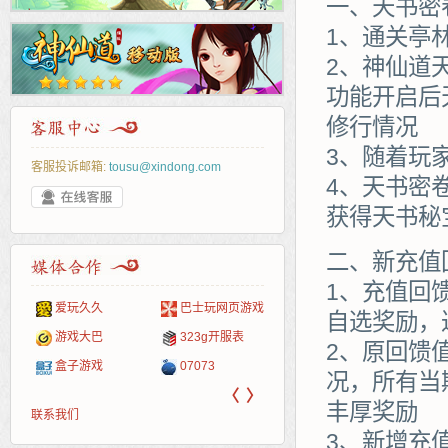
一、天书密
1、通关亭
2、神仙道
功能开启后
修行情况
3、随着玩
客服投诉邮箱:
tousu@xindong.com
4、天书密
获得天书秘
二、新充值
1、充值回
爱玩久久
巴士玩网页游戏
265G
52pk
86wan
聚侠网
页游
多玩
游一
开服
自选奖励，
游戏网
游戏大巴
323g开服表
腾讯游戏
pcgame
游侠网页游戏
斗蟹网页游戏
新浪
中华
40407
游戏
2、原回馈
盒子游戏
07073
新浪页游
游戏狗
5617网游网
4q5q游戏
网易
Cwan
一游
况，所有当
〈
〉
丰厚奖励
联系我们
3、新增充