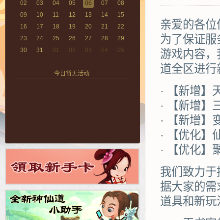
02
03
04
05
06
07
08
09
10
11
12
13
14
15
亲爱的各位
16
17
18
19
20
21
22
为了保证服
23
24
25
26
27
28
29
30
31
01
02
03
04
05
游戏内容，
道全区进行
今日暂无活动
· 【新增】
· 【新增】
· 【新增】
· 【优化】
· 【优化】
我们致力于
据大家的需
道具和新玩