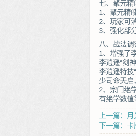
七、聚元精
1、聚元精
2、玩家可
3、强化部
八、战法调
1、增强了
李逍遥“剑
李逍遥特技“
少司命天启
2、宗门绝
有绝学数值
上一篇：月
下一篇：卡