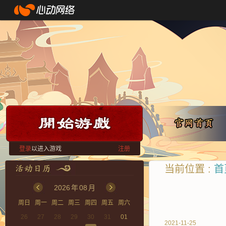
登录
以进入游戏
注册
当前位置 :
首
2026
年
08
月
周日
周一
周二
周三
周四
周五
周六
26
27
28
29
30
31
01
2021-11-25