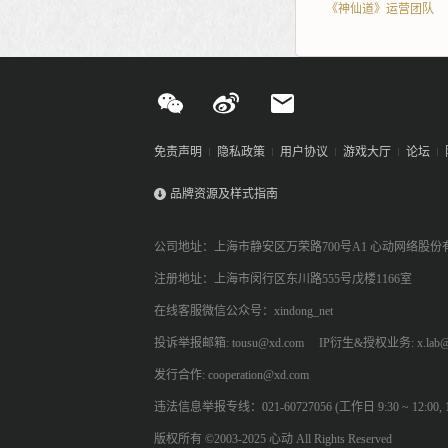
《神仙道》运营团队
免责声明
隐私政策
用户协议
游戏大厅
论坛
品牌资源及样式指南
公司地址：上海市静安区万荣路700号A1 心动网络股份
注册地址：上海市闵行区东川路555号戊楼1166室
在线客服微信公众号：xindong_net
投诉举报邮箱: tousu@xd.com
IP衍生&授权业务: x.lab@
发行合作: cooperation@xd.com
违法信息举报专线：021-60727056 (工作日 9:30 ~ 12:00, 13:
版权所有 ©2003-2025 心动 All Rights Reserved