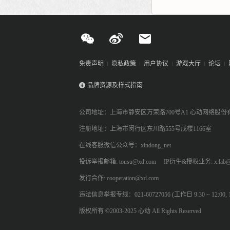
免责声明
隐私政策
用户协议
游戏大厅
论坛
品牌资源及样式指南
公司地址：上海市静安区万荣路700号A1 心动网络股份
注册地址：上海市闵行区东川路555号戊楼1166室
在线客服微信公众号：xindong_net
投诉举报邮箱: tousu@xd.com
IP衍生&授权业务: x.lab@
发行合作: cooperation@xd.com
违法信息举报专线：021-60727056 (工作日 9:30 ~ 12:00, 13:
版权所有 ©2003-2025 心动 All Rights Reserved