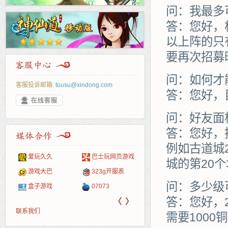
问：我最多
答：您好，
以上阵的只
要再次招募
问：如何才
客服投诉邮箱:
tousu@xindong.com
答：您好，
问：好友面
答：您好，
例如古道城
爱玩久久
巴士玩网页游戏
265G
52pk
86wan
聚侠网
页游
多玩
游一
开服
城的第20
游戏网
游戏大巴
323g开服表
腾讯游戏
pcgame
游侠网页游戏
斗蟹网页游戏
新浪
中华
40407
游戏
问：多少级
盒子游戏
07073
新浪页游
游戏狗
5617网游网
4q5q游戏
网易
Cwan
一游
答：您好，
〈
〉
联系我们
需要1000