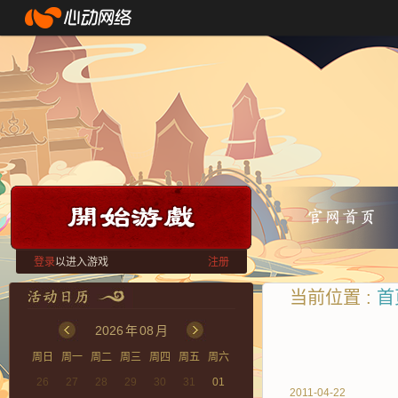
登录
以进入游戏
注册
当前位置 :
首
2026
年
08
月
周日
周一
周二
周三
周四
周五
周六
26
27
28
29
30
31
01
2011-04-22