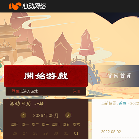
登录
以进入游戏
注册
当前位置 :
首页
> 202
2026
年
08
月
周日
周一
周二
周三
周四
周五
周六
2022-08-02
26
27
28
29
30
31
01