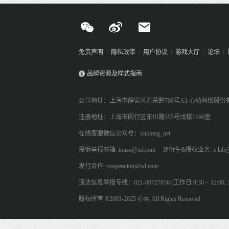
免责声明
隐私政策
用户协议
游戏大厅
论坛
品牌资源及样式指南
公司地址：上海市静安区万荣路700号A1 心动网络股份
注册地址：上海市闵行区东川路555号戊楼1166室
在线客服微信公众号：xindong_net
投诉举报邮箱: tousu@xd.com
IP衍生&授权业务: x.lab@
发行合作: cooperation@xd.com
违法信息举报专线：021-60727056 (工作日 9:30 ~ 12:00, 13:
版权所有 ©2003-2025 心动 All Rights Reserved