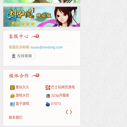
客服投诉邮箱:
tousu@xindong.com
爱玩久久
巴士玩网页游戏
265G
52pk
86wan
聚侠网
页游
多玩
游一
开服
游戏网
游戏大巴
323g开服表
腾讯游戏
pcgame
游侠网页游戏
斗蟹网页游戏
新浪
中华
40407
游戏
盒子游戏
07073
新浪页游
游戏狗
5617网游网
4q5q游戏
网易
Cwan
一游
〈
〉
联系我们