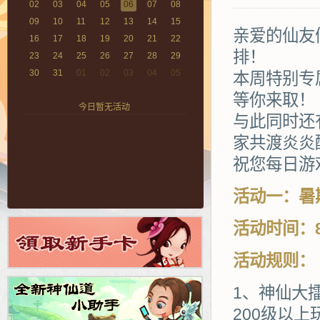
02
03
04
05
06
07
08
09
10
11
12
13
14
15
亲爱的仙友
16
17
18
19
20
21
22
排！
23
24
25
26
27
28
29
30
31
01
02
03
04
05
本周特别专
等你来取！
今日暂无活动
与此同时还
家共渡炎炎
祝您每日游
活动一：暑
活动时间：8
活动规则：
1、神仙大擂
200级以