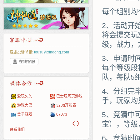
每个组别均
2、活动开
将会提交玩
级，战力，
客服投诉邮箱:
tousu@xindong.com
3、申请时
每个等级段
队，每队5
4、分组完
爱玩久久
巴士玩网页游戏
265G
52pk
86wan
聚侠网
页游
多玩
游一
开服
手，玩家均
游戏网
游戏大巴
323g开服表
腾讯游戏
pcgame
游侠网页游戏
斗蟹网页游戏
新浪
中华
40407
游戏
5、竞猜中
盒子游戏
07073
新浪页游
游戏狗
5617网游网
4q5q游戏
网易
Cwan
一游
宝），等级
〈
〉
联系我们
6、竞猜时