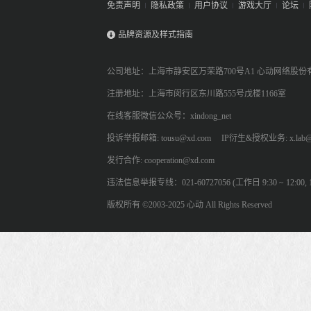
免责声明
隐私政策
用户协议
游戏大厅
论坛
品牌资源及样式指南
公司地址：上海市静安区万荣路700号A1 心动网络股份
注册地址：上海市闵行区东川路555号戊楼1166室
在线客服微信公众号：xindong_net
投诉举报邮箱: tousu@xd.com
IP衍生&授权业务: x.lab@
发行合作: cooperation@xd.com
违法信息举报专线：021-60727056 (工作日 9:30 ~ 12:00, 13:
版权所有 ©2003-2025 心动 All Rights Reserved