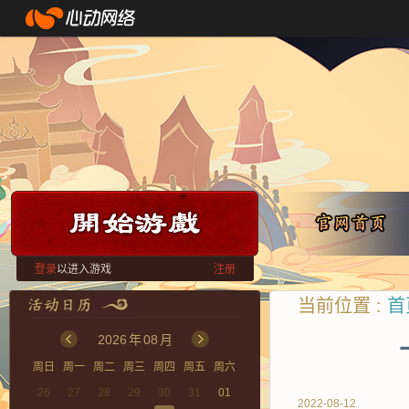
登录
以进入游戏
注册
当前位置 :
首
2026
年
08
月
周日
周一
周二
周三
周四
周五
周六
26
27
28
29
30
31
01
2022-08-12