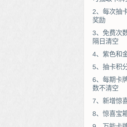
2、每次抽
奖励
3、免费次
隔日清空
4、紫色和
5、抽卡积
6、每期卡
数不清空
7、新增惊
8、惊喜宝
9、万能卡