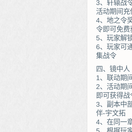
3、轩辕战
活动期间充
4、地之令
令即可免费
5、玩家解
6、玩家可
集战令
四、镜中人
1、联动期
2、活动期
即可获得战
3、副本中
伴-宇文拓
4、在同一
5、根据玩