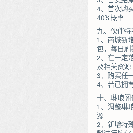
3、售卖结
4、首次购
40%概率
九、伙伴特
1、商城新
包，每日刷
2、在一定
及相关资源
3、购买任
4、若已拥
十、琳琅阁
1、调整琳
源
2、新增特