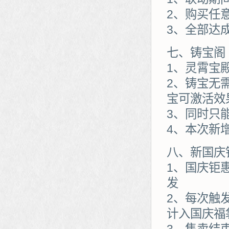
2、购买任
3、全部达
七、铸宝阁
1、灵霄宝
2、铸宝无
宝可激活效
3、同时只
4、本次新
八、新国庆
1、国庆钜
发
2、每次触
计入国庆福