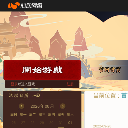
登录
以进入游戏
注册
当前位置 :
首
2026
年
08
月
周日
周一
周二
周三
周四
周五
周六
26
27
28
29
30
31
01
2022-09-28