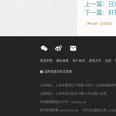
上一篇：日
下一篇：轩
《神仙道》运营团队
免责声明
隐私政策
用户协议
游戏大厅
论坛
品牌资源及样式指南
公司地址：上海市静安区万荣路700号A1 心动网络股份
注册地址：上海市闵行区东川路555号戊楼1166室
在线客服微信公众号：xindong_net
投诉举报邮箱: tousu@xd.com
IP衍生&授权业务: x.lab@