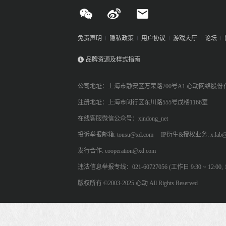
免责声明
隐私政策
用户协议
游戏大厅
论坛
品牌资源及样式指南
公司地址：上海市静安区万荣路700号A1 心动网络股份
注册地址：上海市闵行区东川路555号戊楼1166室
在线客服微信公众号：xindong_net
投诉举报邮箱: tousu@xd.com
IP衍生&授权业务: x.lab@
发行合作: cooperation@xd.com
违法信息举报专线：021-60727056 (工作日 9:30 ~ 12:00, 13:
版权所有 ©2003-2025 心动 All Rights Reserved