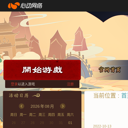
登录
以进入游戏
注册
当前位置 :
首
2026
年
08
月
周日
周一
周二
周三
周四
周五
周六
26
27
28
29
30
31
01
2022-10-13