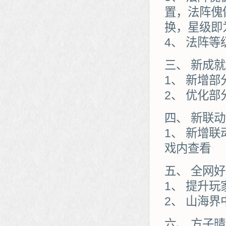
置，法阵傀
换，星级即
4、 法阵等
三、 新成就
1、 新增
2、 优化
四、 新联
1、 新增
戏内查看
五、 全网
1、 提升
2、 山海
六、 方子