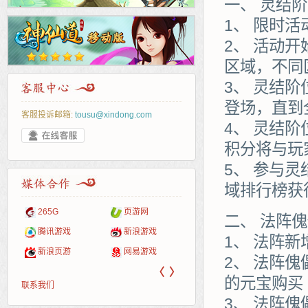
一、 灵结
1、 限时
2、 活动
区域，不同
3、 灵结
登场，直到
客服投诉邮箱:
tousu@xindong.com
4、 灵结
积分将与玩
5、 参与
域排行榜获
页游戏
265G
页游网
52pk
86wan
聚侠网
多玩
游一
开服
二、 法阵
游戏网
服表
腾讯游戏
新浪游戏
pcgame
游侠网页游戏
斗蟹网页游戏
中华
40407
游戏
1、 法阵
新浪页游
网易游戏
游戏狗
5617网游网
4q5q游戏
Cwan
一游
2、 法阵
〈
〉
的元宝购买
联系我们
3、 法阵