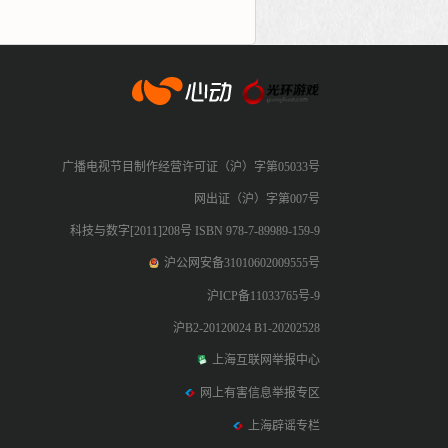
心动网络
广播电视节目制作经营许可证（沪）字第05033号
网出证（沪）字第007号
科技与数字[2011]208号 ISBN 978-7-89989-159-9
沪公网安备31010602009555号
沪ICP备11033765号-9
沪B2-20120024 B1-20202528
上海互联网举报中心
网上有害信息举报专区
上海辟谣专栏