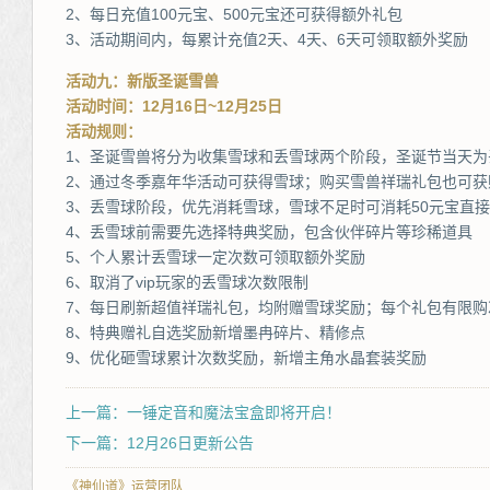
2、每日充值100元宝、500元宝还可获得额外礼包
3、活动期间内，每累计充值2天、4天、6天可领取额外奖励
活动九：新版圣诞雪兽
活动时间：12月16日~12月25日
活动规则：
1、圣诞雪兽将分为收集雪球和丢雪球两个阶段，圣诞节当天为
2、通过冬季嘉年华活动可获得雪球；购买雪兽祥瑞礼包也可获
3、丢雪球阶段，优先消耗雪球，雪球不足时可消耗50元宝直
4、丢雪球前需要先选择特典奖励，包含伙伴碎片等珍稀道具
5、个人累计丢雪球一定次数可领取额外奖励
6、取消了vip玩家的丢雪球次数限制
7、每日刷新超值祥瑞礼包，均附赠雪球奖励；每个礼包有限购
8、特典赠礼自选奖励新增墨冉碎片、精修点
9、优化砸雪球累计次数奖励，新增主角水晶套装奖励
上一篇：一锤定音和魔法宝盒即将开启！
下一篇：12月26日更新公告
《神仙道》运营团队