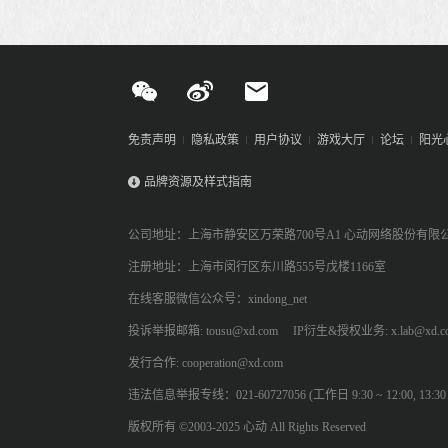
免责声明
隐私政策
用户协议
游戏大厅
论坛
阳光
品牌资源及样式指南
公司地址：上海市静安区万荣路700号A1 心动网络股份有限
注册地址：上海市闵行区东川路555号戊楼1166室
在线客服微信公众号：xindong_net
投诉举报邮箱: tousu@xd.com
IP衍生&授权业务: x.lab@xd.c
发行合作: cooperation@xd.com
违法信息举报专线：021-60727056 (工作日 9:30 ~ 12:00, 13:30 ~
版权所有 ©2003-2025 心动 All Rights Reserved