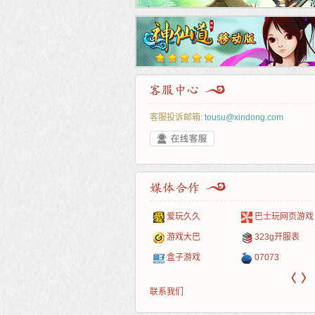
客服投诉邮箱:
tousu@xindong.com
叶云手游
新手卡之家
游戏嘟嘟
游民在线
爱玩久久
巴士玩网页游戏
游戏港口
爱村服
发号网
17611游戏网
游戏大巴
323g开服表
521G手游
1Y2Y游戏
游久
521g页游
盒子游戏
07073
〈
〉
联系我们