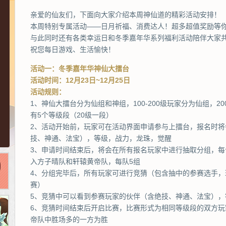
亲爱的仙友们，下面向大家介绍本周神仙道的精彩活动安排！
本周特别专属活动——日月祈福、消费达人！超多超值奖励等
与此同时还有各类幸运日和冬季嘉年华系列福利活动陪伴大家
祝您每日游戏、生活愉快！
活动一：冬季嘉年华神仙大擂台
活动时间：12月23日~12月25日
活动规则：
1、神仙大擂台分为仙组和神组，100-200级玩家分为仙组，
有5个等级段（20级一段）
2、活动开始前，玩家可在活动界面申请参与上擂台，报名时
技、神通、法宝），等级，战力，龙珠，觉醒
3、申请时间结束后，将会在所有报名玩家中进行抽取分组，每
入方子晴队和轩辕黄帝队，每队5组
4、分组完毕后，所有玩家可进行竞猜（包含抽中的参赛选手
赛）
5、竞猜中可以看到参赛玩家的伙伴（含绝技、神通、法宝），
6、竞猜时间结束后开启比赛，比赛形式为相同等级段的双方玩
帝队中胜场多的一方为胜