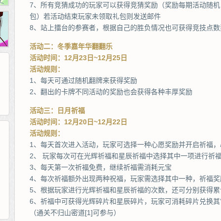
7、所有竞猜成功的玩家可以获得竞猜奖励（奖励每期活动随
包）若活动结束玩家未领取礼包则发送邮件
8、站上擂台的参赛者，根据自己的胜负情况也可获得竞技点数
活动二：冬季嘉年华翻翻乐
活动时间：12月23日~12月25日
活动规则：
1、每天可通过随机翻牌来获得奖励
2、翻出的卡牌不同活动的奖励也会获得各种丰厚奖励
活动三：日月祈福
活动时间：12月20日~12月22日
活动规则：
1、每天首次进入活动，玩家可选择一种心愿奖励并开启祈福，
265G
52pk
86wan
聚侠网
页游网
多玩
游一游
开服网
2、 玩家每次可在光辉祈福和星辰祈福中选择其中一项进行祈
腾讯游戏
pcgame
游侠网页游戏
斗蟹网页游戏
新浪游戏
中华网
40407
游戏观察
3、每天第一次祈福免费，继续祈福需消耗元宝
4、每次祈福额外出现两种祝福，玩家需选择其中一种，祈福奖
新浪页游
游戏狗
5617网游网
4q5q游戏
网易游戏
Cwan
一游网
5、根据玩家进行光辉祈福和星辰祈福的次数，还可分别获得累
6、祈福中可获得光辉碎片和星辰碎片，玩家可消耗碎片兑换其
（通关不归山密道[1]可参与）