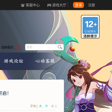
客服中心
游戏大厅
登录
注册
适龄提示：
12+
开启！
字体:[
大
中
小
]