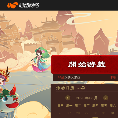
登录
以进入游戏
注册
2026
年
08
月
周日
周一
周二
周三
周四
周五
周六
26
27
28
29
30
31
01