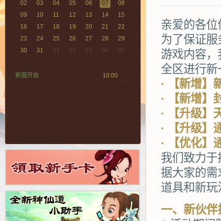
02
03
04
05
06
07
08
09
10
11
12
13
14
15
亲爱的各位
16
17
18
19
20
21
22
为了保证服
23
24
25
26
27
28
29
30
31
01
02
03
04
05
游戏内容，
全区进行新
新服开启
10:00
· 【新增】
· 【新增】
· 【升级】
· 【升级
· 【优化
我们致力于
据大家的需
道具和新玩
一、新伙伴