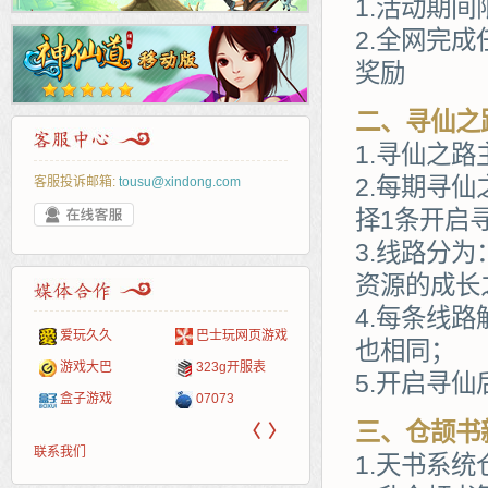
1.活动期
2.全网完
奖励
二、寻仙之
1.寻仙之
2.每期寻
客服投诉邮箱:
tousu@xindong.com
择1条开启
3.线路分
资源的成长
4.每条线
爱玩久久
巴士玩网页游戏
265G
52pk
86wan
聚侠网
页游
多玩
游一
开服
也相同；
游戏网
游戏大巴
323g开服表
腾讯游戏
pcgame
游侠网页游戏
斗蟹网页游戏
新浪
中华
40407
游戏
5.开启寻
盒子游戏
07073
新浪页游
游戏狗
5617网游网
4q5q游戏
网易
Cwan
一游
三、仓颉书
〈
〉
联系我们
1.天书系