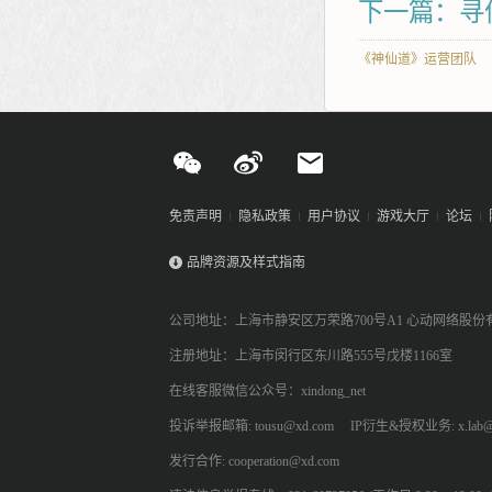
下一篇：寻
《神仙道》运营团队
免责声明
隐私政策
用户协议
游戏大厅
论坛
品牌资源及样式指南
公司地址：上海市静安区万荣路700号A1 心动网络股份
注册地址：上海市闵行区东川路555号戊楼1166室
在线客服微信公众号：xindong_net
投诉举报邮箱: tousu@xd.com
IP衍生&授权业务: x.lab@
发行合作: cooperation@xd.com