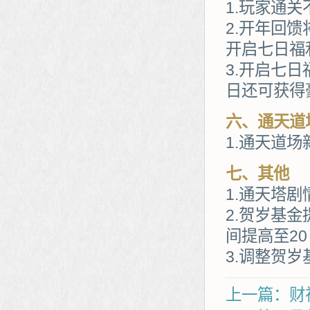
1.玩家通
2.开年回
开启七日福
3.开启七
日还可获得
六、通天道
1.通天道
七、其他
1.通天塔
2.贺岁基
间提高至20
3.调整贺
上一篇：财