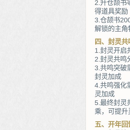
2.升仓颉
得道具奖励
3.仓颉书
解锁的主角
四、封灵共
1.封灵开启
2.封灵共
3.共鸣突
封灵加成
4.共鸣强
灵加成
5.最终封
乘，可提升
五、开年回