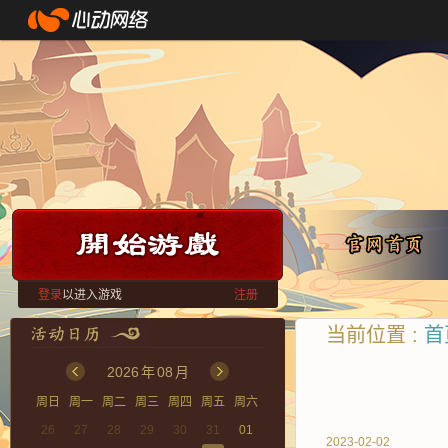
登录
以进入游戏
注册
当前位置 :
首
2026
年
08
月
周日
周一
周二
周三
周四
周五
周六
26
27
28
29
30
31
01
2023-02-02