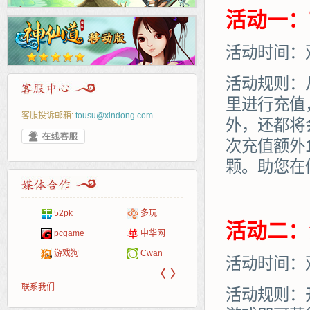
活动一：
活动时间：
活动规则：
里进行充值
客服投诉邮箱:
tousu@xindong.com
外，还都将
次充值额外
颗。助您在
页游戏
52pk
多玩
86wan
聚侠网
游一
开服
活动二：
游戏网
服表
pcgame
中华网
游侠网页游戏
斗蟹网页游戏
40407
游戏
游戏狗
Cwan
5617网游网
4q5q游戏
一游
活动时间：
〈
〉
联系我们
活动规则：