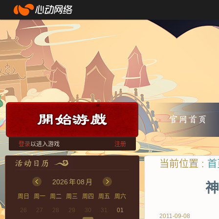
登录
以进入游戏
注册
当前位置 :
首
2026
年
08
月
神
周日
周一
周二
周三
周四
周五
周六
26
27
28
29
30
31
01
2011-09-08