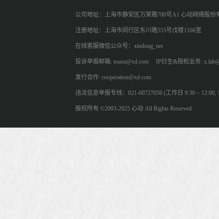
公司地址：上海市静安区万荣路700号A1 心动网络股份
注册地址：上海市闵行区东川路555号戊楼1166室
在线客服微信公众号：xindong_net
投诉举报邮箱: tousu@xd.com
IP衍生&授权业务: x.lab@
发行合作: cooperation@xd.com
违法信息举报专线：021-60727056 (工作日 9:30 ~ 12:00, 13:
版权所有 ©2003-2025 心动 All Rights Reserved