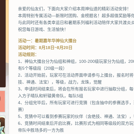
亲爱的仙友们，下面向大家介绍本周神仙道的精彩活动安排！
本周特别专属活动—新限时团购、金榜题名！超多超值奖励等
与此同时还有各类幸运日和暑期系列福利活动陪伴大家共渡炎
祝您每日游戏、生活愉快！
活动一：暑期嘉年华神仙大擂台
活动时间：8月18日~8月20日
活动规则：
1、神仙大擂台分为仙组和神组，100-200级玩家分为仙组，
有5个等级段（20级一段）
2、活动开始前，玩家可在活动界面申请参与上擂台，报名时
技、神通、法宝），等级，战力，龙珠，觉醒
3、申请时间结束后，将会在所有报名玩家中进行抽取分组，每
入方子晴队和轩辕黄帝队，每队5组
4、分组完毕后，所有玩家可进行竞猜（包含抽中的参赛选手
赛）
5、竞猜中可以看到参赛玩家的伙伴（含绝技、神通、法宝），
6、竞猜时间结束后开启比赛，比赛形式为相同等级段的双方玩
帝队中胜场多的一方为胜