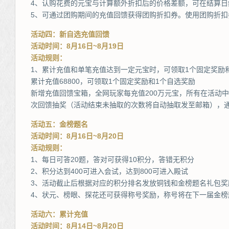
4、认购花费的元宝与计算额外折扣后的价格差额，可在结算日
5、可通过团购期间的充值回馈获得团购折扣券。使用团购折扣
活动四：新自选充值回馈
活动时间：8月16日~8月19日
活动规则：
1、累计充值和单笔充值达到一定元宝时，可领取1个固定奖励
累计充值68800，可领取1个固定奖励和1个自选奖励
新增充值回馈宝箱，全网玩家每充值200万元宝，所有在活动中
次回馈抽奖（活动结束未抽取的次数将自动抽取发至邮箱），
活动五：金榜题名
活动时间：8月16日~8月20日
活动规则：
1、每日可答20题，答对可获得10积分，答错无积分
2、积分达到400可进入会试，达到800可进入殿试
3、活动截止后根据对应的积分排名发放铜钱和金榜题名礼包奖
4、状元、榜眼、探花还可获得称号奖励，称号将在下一届金榜
活动六：累计充值
活动时间：8月14日~8月20日