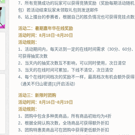
7、所有竞猜成功的玩家可以获得竞猜奖励（奖励每期活动随
包）若活动结束玩家未领取礼包则发送邮件
8、站上擂台的参赛者，根据自己的胜负情况也可获得竞技点数
活动二：暑期嘉年华在线奖励
活动时间：8月18日~8月20日
活动规则：
1、活动期间内，每天达到一定的在线时间需求（30分、60分、
可获得抽奖次数
2、当天内的抽奖次数互不影响，可以同时使用，次日清空
3、当天的在线时间可累加，下线不清空，次日清空
4、每个在线时间档次的奖励不一样，最高档次有机会额外获得
（通关不归山密道[1]开启活动）
265G
52pk
86wan
聚侠网
页游网
多玩
游一游
开服网
活动三：新限时团购
腾讯游戏
pcgame
游侠网页游戏
斗蟹网页游戏
新浪游戏
中华网
40407
游戏观察
活动时间：8月16日~8月19日
活动规则：
新浪页游
游戏狗
5617网游网
4q5q游戏
网易游戏
Cwan
一游网
1、团购中包含多种类商品，所有商品初始均为4折
2、根据全网认购次数，全场商品可获得额外折扣
3、团购特惠类商品可在团购中获得更低额外折扣