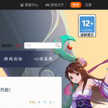
客服中心
游戏大厅
登录
注册
适龄提示：
12+
开启！
字体:[
大
中
小
]