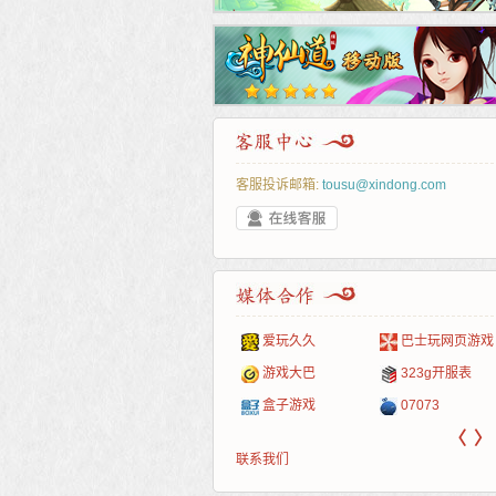
客服投诉邮箱:
tousu@xindong.com
叶云手游
新手卡之家
游戏嘟嘟
游民在线
爱玩久久
巴士玩网页游戏
游戏港口
爱村服
发号网
17611游戏网
游戏大巴
323g开服表
521G手游
1Y2Y游戏
游久
521g页游
盒子游戏
07073
〈
〉
联系我们