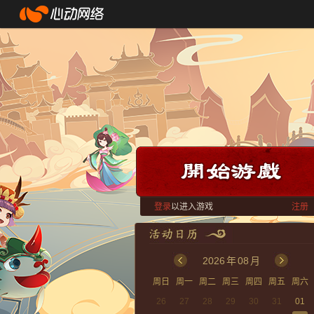
登录
以进入游戏
注册
2026
年
08
月
周日
周一
周二
周三
周四
周五
周六
26
27
28
29
30
31
01